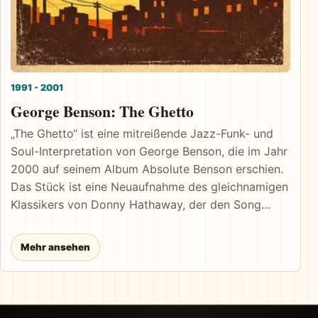
1991 - 2001
George Benson: The Ghetto
„The Ghetto“ ist eine mitreißende Jazz-Funk- und
Soul-Interpretation von George Benson, die im Jahr
2000 auf seinem Album Absolute Benson erschien.
Das Stück ist eine Neuaufnahme des gleichnamigen
Klassikers von Donny Hathaway, der den Song
ursprünglich 1969 veröffentlichte. Benson bleibt der
Grundidee treu, verleiht dem Titel aber einen
Mehr ansehen
moderneren, Latin-beeinflussten Groove und
verbindet virtuoses Gitarrenspiel mit zeitgemäßer
Produktion. Der Song erzählt musikalisch vom
Leben in benachteiligten Stadtvierteln. Anders als