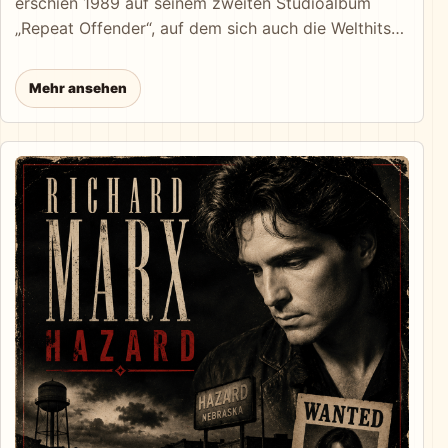
erschien 1989 auf seinem zweiten Studioalbum
„Repeat Offender“, auf dem sich auch die Welthits
„Right Here Waiting“ und „Satisfied“ befinden.
„Angelia“ wurde von Richard Marx selbst
Mehr ansehen
geschrieben und von ihm gemeinsam mit David
Cole produziert. Inhaltlich handelt „Angelia“ von
einer verlorenen Liebe und den Erinnerungen an
eine vergangene Beziehung. Der Erzähler denkt an
die gemeinsame Zeit zurück und versucht zu
verstehen, warum die geliebte Frau gegangen ist.
Dabei wird deutlich, dass er emotional noch immer
an ihr hängt. Die Erinnerungen lassen ihn nicht los,
und er fragt sich, ob Angelia jemals wirklich
verstanden hat, wie tief seine Gefühle für sie waren.