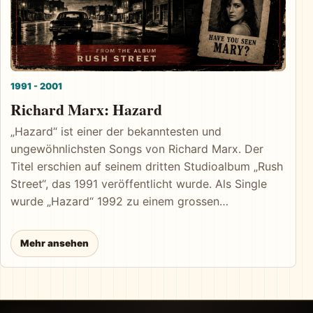
1991 - 2001
Richard Marx: Hazard
„Hazard“ ist einer der bekanntesten und
ungewöhnlichsten Songs von Richard Marx. Der
Titel erschien auf seinem dritten Studioalbum „Rush
Street“, das 1991 veröffentlicht wurde. Als Single
wurde „Hazard“ 1992 zu einem grossen
internationalen Erfolg. In Grossbritannien erreichte
der Song Platz 3 der Singlecharts und hielt sich
Mehr ansehen
dort 15 Wochen in den Top 100. Das Album „Rush
Street“ kam in Grossbritannien bis auf Platz 7.
Musikalisch ist „Hazard“ eine ruhige,
melancholische Pop-Rock-Ballade mit einer