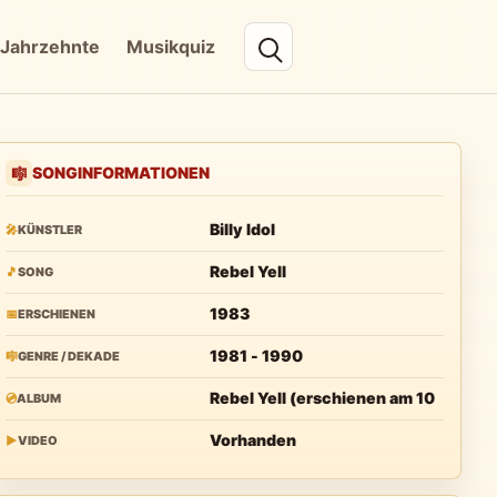
Jahrzehnte
Musikquiz
SONGINFORMATIONEN
🎼
Billy Idol
🎤
KÜNSTLER
Rebel Yell
🎵
SONG
1983
📅
ERSCHIENEN
1981 - 1990
🎼
GENRE / DEKADE
Rebel Yell (erschienen am 10
💿
ALBUM
Vorhanden
▶
VIDEO