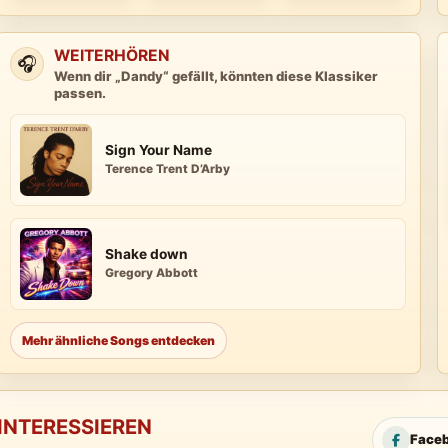
WEITERHÖREN
🎧
Wenn dir „Dandy“ gefällt, könnten diese Klassiker
passen.
Sign Your Name
Terence Trent D’Arby
Shake down
Gregory Abbott
Mehr ähnliche Songs entdecken
INTERESSIEREN
Face