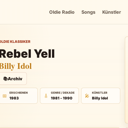
Oldie Radio
Songs
Künstler
OLDIE KLASSIKER
Rebel Yell
Billy Idol
📚
Archiv
ERSCHIENEN
GENRE / DEKADE
KÜNSTLER
📅
🎸
🎤
1983
1981 - 1990
Billy Idol