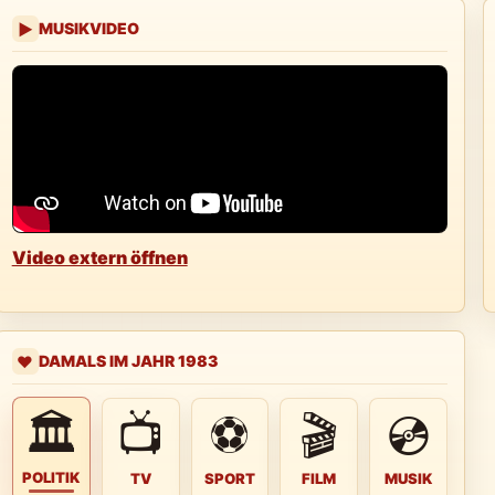
MUSIKVIDEO
▶
Video extern öffnen
DAMALS IM JAHR 1983
❤️
🏛
📺
⚽
🎬
💿
POLITIK
TV
SPORT
FILM
MUSIK