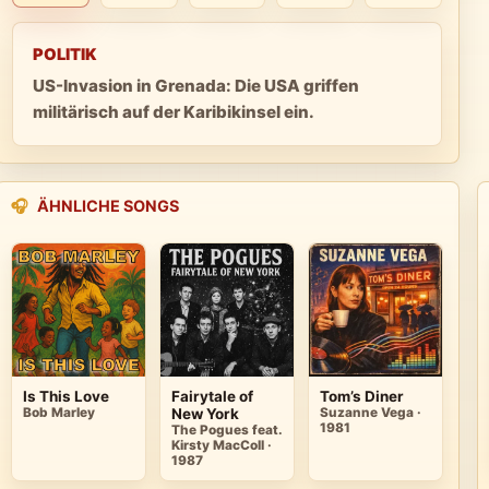
POLITIK
US-Invasion in Grenada: Die USA griffen
militärisch auf der Karibikinsel ein.
🎧
ÄHNLICHE SONGS
Is This Love
Fairytale of
Tom’s Diner
Bob Marley
New York
Suzanne Vega ·
1981
The Pogues feat.
Kirsty MacColl ·
1987