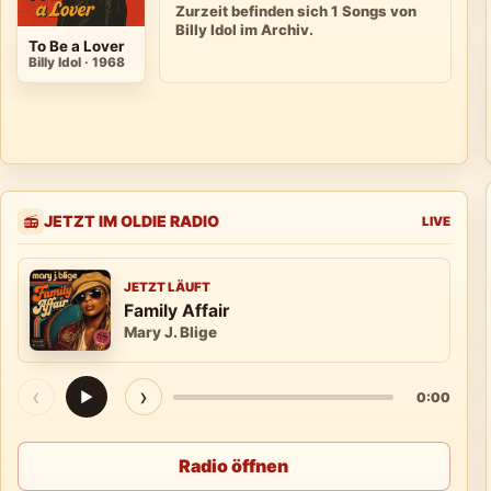
Zurzeit befinden sich 1 Songs von
Billy Idol im Archiv.
To Be a Lover
Billy Idol · 1968
JETZT IM OLDIE RADIO
📻
LIVE
JETZT LÄUFT
Family Affair
Mary J. Blige
‹
›
▶
0:00
Radio öffnen