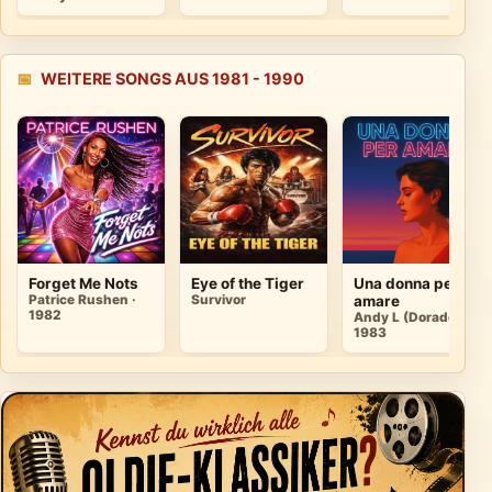
📅
WEITERE SONGS AUS 1981 - 1990
Forget Me Nots
Eye of the Tiger
Una donna per
Patrice Rushen ·
Survivor
amare
1982
Andy L (Dorados) ·
1983