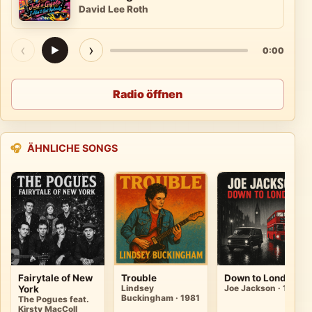
David Lee Roth
‹
›
▶
0:00
Radio öffnen
🎧
ÄHNLICHE SONGS
Fairytale of New
Trouble
Down to London
York
Lindsey
Joe Jackson · 1989
Buckingham · 1981
The Pogues feat.
Kirsty MacColl