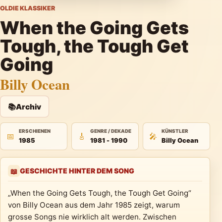
OLDIE KLASSIKER
When the Going Gets
Tough, the Tough Get
Going
Billy Ocean
📚
Archiv
ERSCHIENEN
GENRE / DEKADE
KÜNSTLER
📅
🎸
🎤
1985
1981 - 1990
Billy Ocean
GESCHICHTE HINTER DEM SONG
📖
„When the Going Gets Tough, the Tough Get Going“
von Billy Ocean aus dem Jahr 1985 zeigt, warum
grosse Songs nie wirklich alt werden. Zwischen