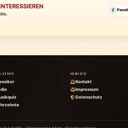
INTERESSIEREN
Face
lie.
GATION
SERVICE
assiker
Kontakt
dio
Impressum
sikquiz
Datenschutz
hrzehnte