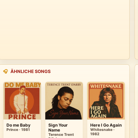
🎧
ÄHNLICHE SONGS
Do me Baby
Sign Your
Here I Go Again
Prince · 1981
Name
Whitesnake ·
1982
Terence Trent