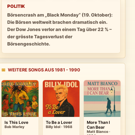
POLITIK
Börsencrash am „Black Monday“ (19. Oktober):
Die Börsen weltweit brachen dramatisch ein.
Der Dow Jones verlor an einem Tag über 22 % –
der grösste Tagesverlust der
Börsengeschichte.
📅
WEITERE SONGS AUS 1981 - 1990
Is This Love
To Be a Lover
More Than I
Bob Marley
Billy Idol · 1968
Can Bear
Matt Bianco ·