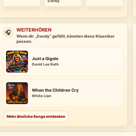
D’Arby
WEITERHÖREN
🎧
Wenn dir „Dandy“ gefällt, könnten diese Klassiker
passen.
Just a Gigolo
David Lee Roth
When the Children Cry
White Lion
Mehr ähnliche Songs entdecken