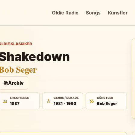
Oldie Radio
Songs
Künstler
OLDIE KLASSIKER
Shakedown
Bob Seger
📚
Archiv
ERSCHIENEN
GENRE / DEKADE
KÜNSTLER
📅
🎸
🎤
1987
1981 - 1990
Bob Seger