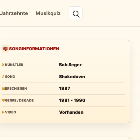
Jahrzehnte
Musikquiz
SONGINFORMATIONEN
🎼
Bob Seger
🎤
KÜNSTLER
Shakedown
🎵
SONG
1987
📅
ERSCHIENEN
1981 - 1990
🎼
GENRE / DEKADE
Vorhanden
▶
VIDEO