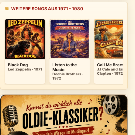
📅
WEITERE SONGS AUS 1971 - 1980
Black Dog
Listen to the
Call Me Breeze
Led Zeppelin · 1971
Music
JJ Cale and Eric
Clapton · 1972
Doobie Brothers ·
1972