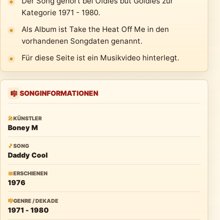
Der Song gehört bei Oldies but Goldies zur
Kategorie 1971 - 1980.
Als Album ist Take the Heat Off Me in den
vorhandenen Songdaten genannt.
Für diese Seite ist ein Musikvideo hinterlegt.
SONGINFORMATIONEN
🎼
🎤
KÜNSTLER
Boney M
🎵
SONG
Daddy Cool
📅
ERSCHIENEN
1976
🎼
GENRE / DEKADE
1971 - 1980