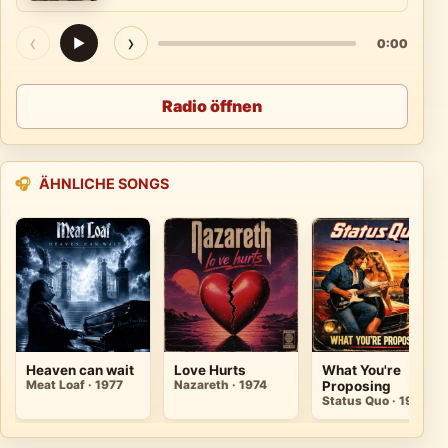
‹
›
▶
0:00
Radio öffnen
🎧
ÄHNLICHE SONGS
Heaven can wait
Love Hurts
What You're
Meat Loaf · 1977
Nazareth · 1974
Proposing
Status Quo · 1980