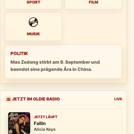
SPORT
FILM
💿
MUSIK
POLITIK
Mao Zedong stirbt am 9. September und
beendet eine prägende Ära in China.
JETZT IM OLDIE RADIO
📻
LIVE
JETZT LÄUFT
Fallin
Alicia Keys