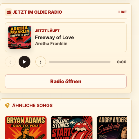
JETZT IM OLDIE RADIO
📻
LIVE
JETZT LÄUFT
Freeway of Love
Aretha Franklin
‹
›
▶
0:00
Radio öffnen
🎧
ÄHNLICHE SONGS