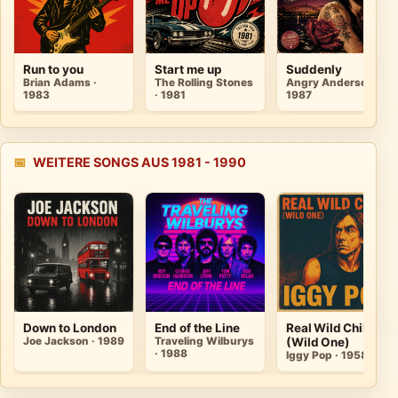
Run to you
Start me up
Suddenly
Brian Adams ·
The Rolling Stones
Angry Anderson ·
1983
· 1981
1987
📅
WEITERE SONGS AUS 1981 - 1990
Down to London
End of the Line
Real Wild Child
Joe Jackson · 1989
Traveling Wilburys
(Wild One)
· 1988
Iggy Pop · 1958