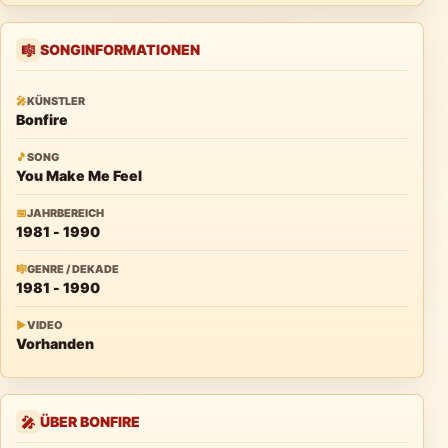
SONGINFORMATIONEN
🎼
🎤
KÜNSTLER
Bonfire
🎵
SONG
You Make Me Feel
📅
JAHRBEREICH
1981 - 1990
🎼
GENRE / DEKADE
1981 - 1990
▶
VIDEO
Vorhanden
ÜBER BONFIRE
🎤