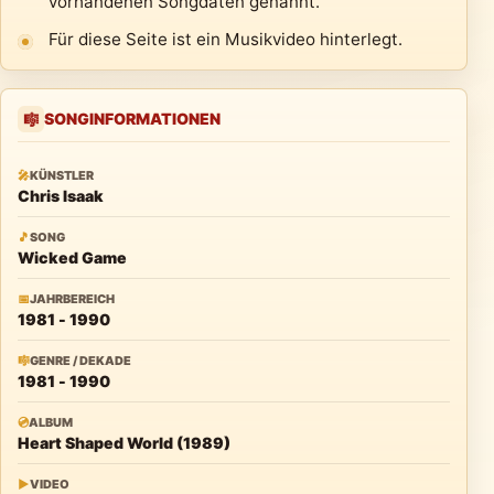
vorhandenen Songdaten genannt.
Für diese Seite ist ein Musikvideo hinterlegt.
SONGINFORMATIONEN
🎼
🎤
KÜNSTLER
Chris Isaak
🎵
SONG
Wicked Game
📅
JAHRBEREICH
1981 - 1990
🎼
GENRE / DEKADE
1981 - 1990
💿
ALBUM
Heart Shaped World (1989)
▶
VIDEO