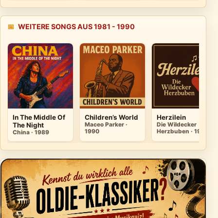
📅
WEITERE SONGS AUS 1981 - 1990
In The Middle Of
Children’s World
Herzilein
The Night
Maceo Parker ·
Die Wildecker
1990
Herzbuben · 1989
China · 1989