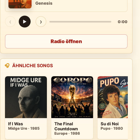
Genesis
‹
›
▶
0:00
Radio öffnen
🎧
ÄHNLICHE SONGS
If I Was
The Final
Su di Noi
Midge Ure · 1985
Countdown
Pupo · 1980
Europe · 1986