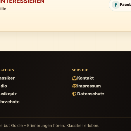
INTERESSIEREN
Face
lie.
GATION
SERVICE
assiker
Kontakt
dio
Impressum
sikquiz
Datenschutz
hrzehnte
e but Goldie – Erinnerungen hören. Klassiker erleben.