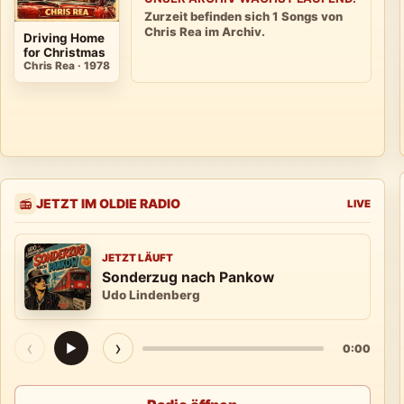
Zurzeit befinden sich 1 Songs von
Chris Rea im Archiv.
Driving Home
for Christmas
Chris Rea · 1978
JETZT IM OLDIE RADIO
📻
LIVE
JETZT LÄUFT
Sonderzug nach Pankow
Udo Lindenberg
‹
›
▶
0:00