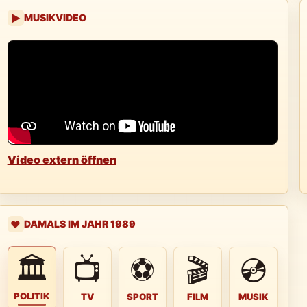
MUSIKVIDEO
▶
Video extern öffnen
DAMALS IM JAHR 1989
❤️
🏛
📺
⚽
🎬
💿
POLITIK
TV
SPORT
FILM
MUSIK