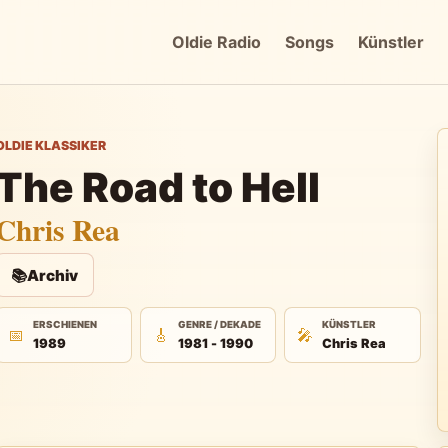
Oldie Radio
Songs
Künstler
OLDIE KLASSIKER
The Road to Hell
Chris Rea
📚
Archiv
ERSCHIENEN
GENRE / DEKADE
KÜNSTLER
📅
🎸
🎤
1989
1981 - 1990
Chris Rea