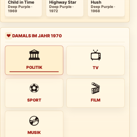
Child in Time
Highway Star
Hush
La
Deep Purple ·
Deep Purple ·
Deep Purple ·
De
1969
1972
1968
19
DAMALS IM JAHR 1970
❤️
🏛
📺
POLITIK
TV
⚽
🎬
SPORT
FILM
💿
MUSIK