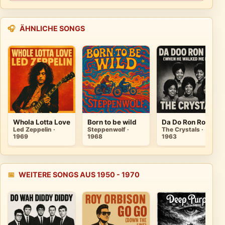
🎧
ÄHNLICHE SONGS
Whola Lotta Love
Born to be wild
Da Do Ron Ron
Led Zeppelin ·
Steppenwolf ·
The Crystals ·
1969
1968
1963
📅
WEITERE SONGS AUS 1950 - 1970