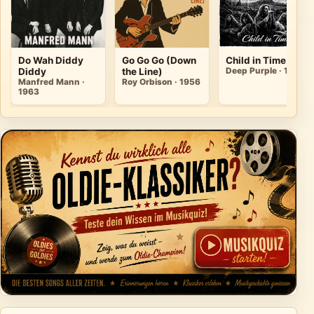
Do Wah Diddy
Go Go Go (Down
Child in Time
Diddy
the Line)
Deep Purple · 1969
Manfred Mann ·
Roy Orbison · 1956
1963