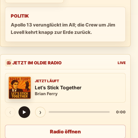
POLITIK
Apollo 13 verunglückt im All; die Crew um Jim
Lovell kehrt knapp zur Erde zurück.
JETZT IM OLDIE RADIO
📻
LIVE
JETZT LÄUFT
Let’s Stick Together
Brian Ferry
‹
›
▶
0:00
Radio öffnen