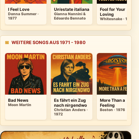
I Feel Love
Un’estate italiana
Fool for Your
Donna Summer ·
Gianna Nannini &
Loving
1977
Edoardo Bennato
Whitesnake · 1980
📅
WEITERE SONGS AUS 1971 - 1980
Bad News
Es fährt ein Zug
More Than a
Moon Martin
nach nirgendwo
Feeling
Christian Anders ·
Boston · 1976
1972