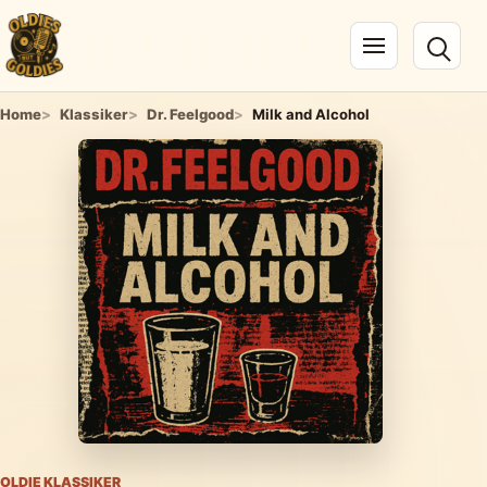
Navigation öffnen
Home
Klassiker
Dr. Feelgood
Milk and Alcohol
OLDIE KLASSIKER