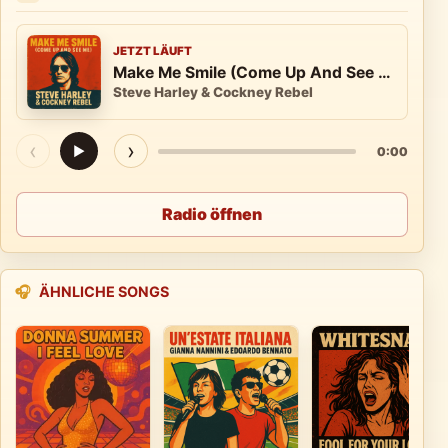
JETZT LÄUFT
Make Me Smile (Come Up And See Me)
Steve Harley & Cockney Rebel
‹
›
▶
0:00
Radio öffnen
🎧
ÄHNLICHE SONGS