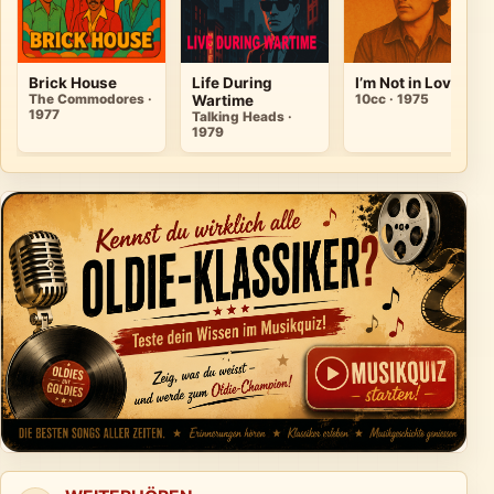
Brick House
Life During
I’m Not in Love
The Commodores ·
Wartime
10cc · 1975
1977
Talking Heads ·
1979