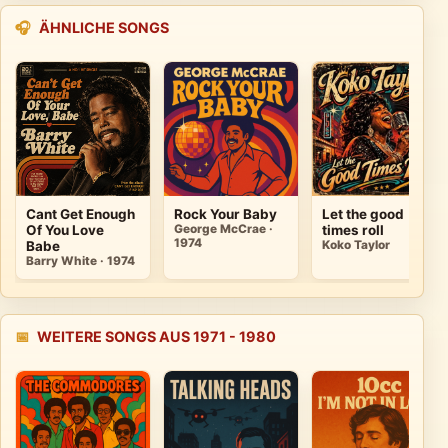
🎧
ÄHNLICHE SONGS
Cant Get Enough
Rock Your Baby
Let the good
Of You Love
George McCrae ·
times roll
1974
Babe
Koko Taylor
Barry White · 1974
📅
WEITERE SONGS AUS 1971 - 1980