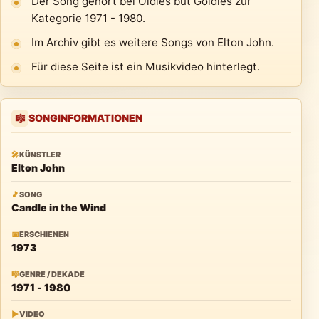
Der Song gehört bei Oldies but Goldies zur
Kategorie 1971 - 1980.
Im Archiv gibt es weitere Songs von Elton John.
Für diese Seite ist ein Musikvideo hinterlegt.
SONGINFORMATIONEN
🎼
🎤
KÜNSTLER
Elton John
🎵
SONG
Candle in the Wind
📅
ERSCHIENEN
1973
🎼
GENRE / DEKADE
1971 - 1980
▶
VIDEO