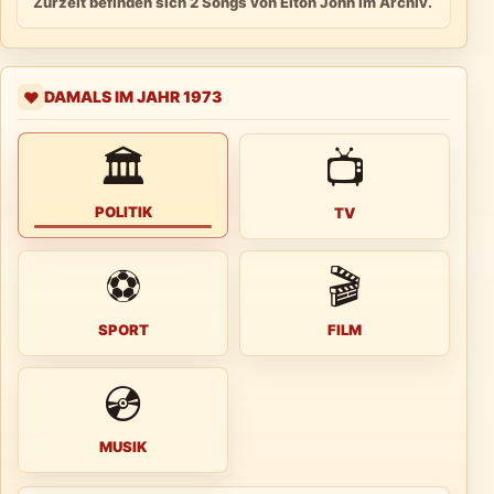
Zurzeit befinden sich 2 Songs von Elton John im Archiv.
DAMALS IM JAHR 1973
❤️
🏛
📺
POLITIK
TV
⚽
🎬
SPORT
FILM
💿
MUSIK