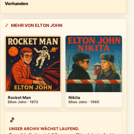
Vorhanden
🎵
MEHR VON ELTON JOHN
Rocket Man
Nikita
Elton John · 1972
Elton John · 1985
🎵
UNSER ARCHIV WÄCHST LAUFEND.