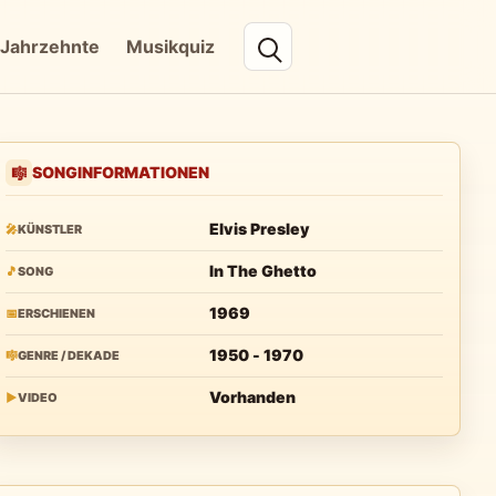
Jahrzehnte
Musikquiz
SONGINFORMATIONEN
🎼
Elvis Presley
🎤
KÜNSTLER
In The Ghetto
🎵
SONG
1969
📅
ERSCHIENEN
1950 - 1970
🎼
GENRE / DEKADE
Vorhanden
▶
VIDEO