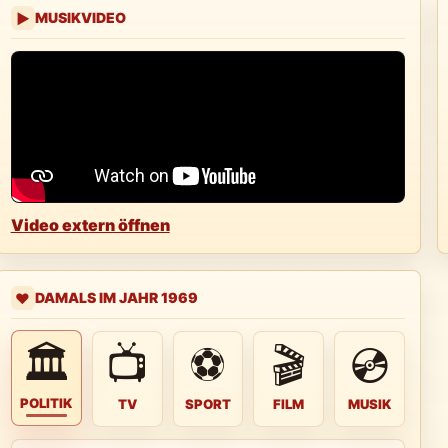
MUSIKVIDEO
▶
Video extern öffnen
DAMALS IM JAHR 1969
❤️
🏛
📺
⚽
🎬
💿
POLITIK
TV
SPORT
FILM
MUSIK