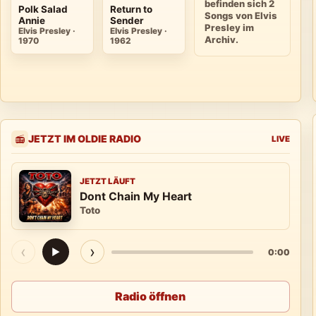
befinden sich 2
Polk Salad
Return to
Songs von Elvis
Annie
Sender
Presley im
Elvis Presley ·
Elvis Presley ·
Archiv.
1970
1962
JETZT IM OLDIE RADIO
📻
LIVE
JETZT LÄUFT
Dont Chain My Heart
Toto
‹
›
▶
0:00
Radio öffnen