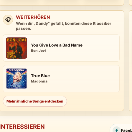
WEITERHÖREN
🎧
Wenn dir „Dandy“ gefällt, könnten diese Klassiker
passen.
You Give Love a Bad Name
Bon Jovi
True Blue
Madonna
Mehr ähnliche Songs entdecken
INTERESSIEREN
Face