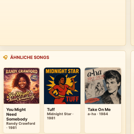
🎧
ÄHNLICHE SONGS
You Might
Tuff
Take On Me
Need
Midnight Star ·
a-ha · 1984
1981
Somebody
Randy Crawford
· 1981