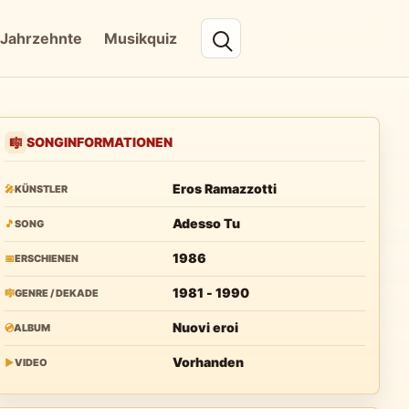
Jahrzehnte
Musikquiz
SONGINFORMATIONEN
🎼
Eros Ramazzotti
🎤
KÜNSTLER
Adesso Tu
🎵
SONG
1986
📅
ERSCHIENEN
1981 - 1990
🎼
GENRE / DEKADE
Nuovi eroi
💿
ALBUM
Vorhanden
▶
VIDEO