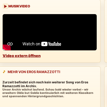
MUSIKVIDEO
▶
Video extern öffnen
🎵
MEHR VON EROS RAMAZZOTTI
Zurzeit befindet sich noch kein weiterer Song von Eros
Ramazzotti im Archiv.
Unser Archiv wächst laufend. Schau bald wieder vorbei – wir
erweitern Oldie but Goldie kontinuierlich mit weiteren Klassikern
und spannenden Hintergrundgeschichten.