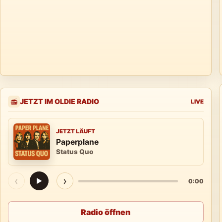
JETZT IM OLDIE RADIO
📻
LIVE
JETZT LÄUFT
Paperplane
Status Quo
‹
›
▶
0:00
Radio öffnen