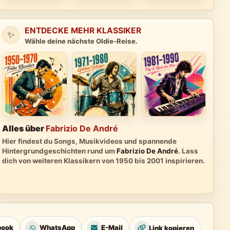
ENTDECKE MEHR KLASSIKER
✨
Wähle deine nächste Oldie-Reise.
Alles über
Fabrizio De André
Hier findest du Songs, Musikvideos und spannende
Hintergrundgeschichten rund um
Fabrizio De André
. Lass
dich von weiteren Klassikern von 1950 bis 2001 inspirieren.
book
WhatsApp
E-Mail
Link kopieren