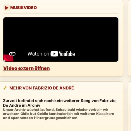
MUSIKVIDEO
▶
Video extern öffnen
🎵
MEHR VON FABRIZIO DE ANDRÉ
Zurzeit befindet sich noch kein weiterer Song von Fabrizio
De André im Archiv.
Unser Archiv wächst laufend. Schau bald wieder vorbei – wir
erweitern Oldie but Goldie kontinuierlich mit weiteren Klassikern
und spannenden Hintergrundgeschichten.