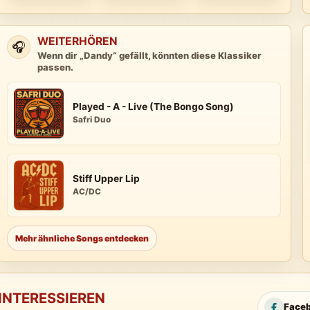
WEITERHÖREN
🎧
Wenn dir „Dandy“ gefällt, könnten diese Klassiker
passen.
Played - A - Live (The Bongo Song)
Safri Duo
Stiff Upper Lip
AC/DC
Mehr ähnliche Songs entdecken
INTERESSIEREN
Face