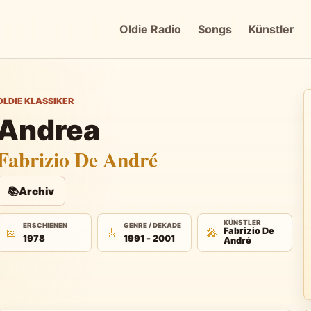
Oldie Radio
Songs
Künstler
OLDIE KLASSIKER
Andrea
Fabrizio De André
📚
Archiv
KÜNSTLER
ERSCHIENEN
GENRE / DEKADE
📅
🎸
🎤
Fabrizio De
1978
1991 - 2001
André