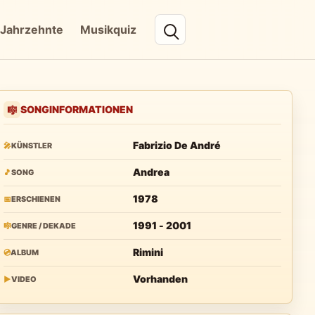
Jahrzehnte
Musikquiz
SONGINFORMATIONEN
🎼
Fabrizio De André
🎤
KÜNSTLER
Andrea
🎵
SONG
1978
📅
ERSCHIENEN
1991 - 2001
🎼
GENRE / DEKADE
Rimini
💿
ALBUM
Vorhanden
▶
VIDEO