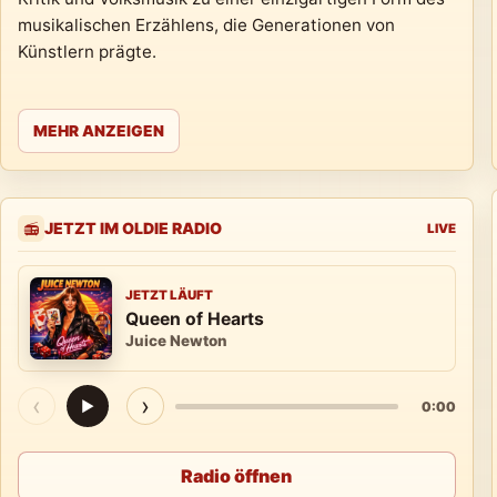
musikalischen Erzählens, die Generationen von
Künstlern prägte.
MEHR ANZEIGEN
JETZT IM OLDIE RADIO
📻
LIVE
JETZT LÄUFT
Queen of Hearts
Juice Newton
‹
›
▶
0:00
Radio öffnen