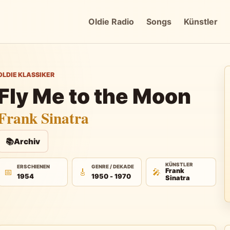
Oldie Radio
Songs
Künstler
OLDIE KLASSIKER
Fly Me to the Moon
Frank Sinatra
📚
Archiv
KÜNSTLER
ERSCHIENEN
GENRE / DEKADE
📅
🎸
🎤
Frank
1954
1950 - 1970
Sinatra