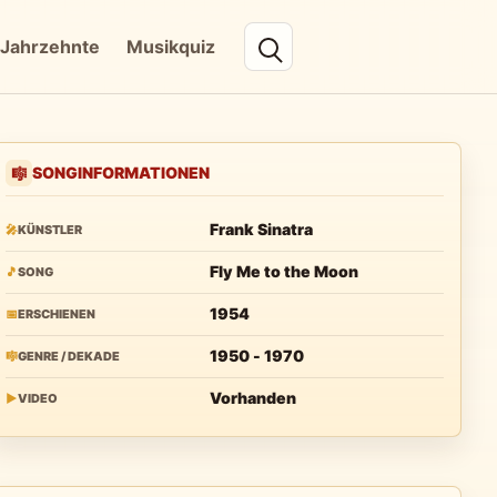
Jahrzehnte
Musikquiz
SONGINFORMATIONEN
🎼
Frank Sinatra
🎤
KÜNSTLER
Fly Me to the Moon
🎵
SONG
1954
📅
ERSCHIENEN
1950 - 1970
🎼
GENRE / DEKADE
Vorhanden
▶
VIDEO