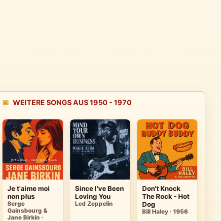
📅
WEITERE SONGS AUS 1950 - 1970
Je t'aime moi
Since I've Been
Don't Knock
non plus
Loving You
The Rock - Hot
Serge
Led Zeppelin
Dog
Gainsbourg &
Bill Haley · 1956
Jane Birkin ·