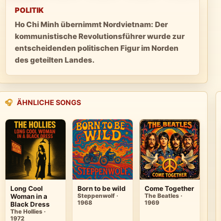
POLITIK
Ho Chi Minh übernimmt Nordvietnam: Der
kommunistische Revolutionsführer wurde zur
entscheidenden politischen Figur im Norden
des geteilten Landes.
🎧
ÄHNLICHE SONGS
Long Cool
Born to be wild
Come Together
Woman in a
Steppenwolf ·
The Beatles ·
1968
1969
Black Dress
The Hollies ·
1972