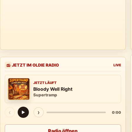
JETZT IM OLDIE RADIO
📻
LIVE
JETZT LÄUFT
Bloody Well Right
Supertramp
‹
›
▶
0:00
Radio öffnen