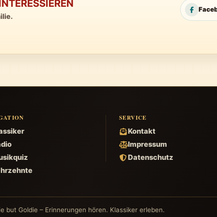
INTERESSIEREN
Face
lie.
GATION
SERVICE
assiker
Kontakt
dio
Impressum
sikquiz
Datenschutz
hrzehnte
e but Goldie – Erinnerungen hören. Klassiker erleben.