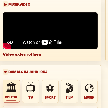
MUSIKVIDEO
▶
Video extern öffnen
DAMALS IM JAHR 1954
❤️
🏛
📺
⚽
🎬
💿
POLITIK
TV
SPORT
FILM
MUSIK