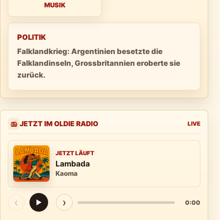
MUSIK
POLITIK
Falklandkrieg: Argentinien besetzte die
Falklandinseln, Grossbritannien eroberte sie
zurück.
JETZT IM OLDIE RADIO
📻
LIVE
JETZT LÄUFT
Lambada
Kaoma
‹
›
▶
0:00