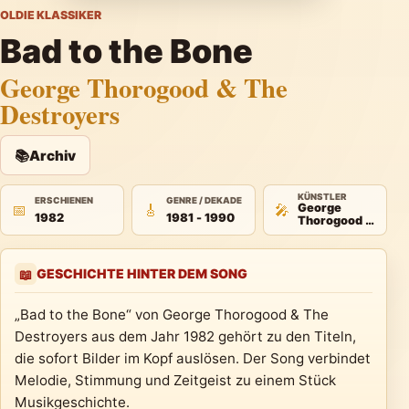
OLDIE KLASSIKER
Bad to the Bone
George Thorogood & The
Destroyers
📚
Archiv
KÜNSTLER
ERSCHIENEN
GENRE / DEKADE
📅
🎸
🎤
George
1982
1981 - 1990
Thorogood &
The
Destroyers
GESCHICHTE HINTER DEM SONG
📖
„Bad to the Bone“ von George Thorogood & The
Destroyers aus dem Jahr 1982 gehört zu den Titeln,
die sofort Bilder im Kopf auslösen. Der Song verbindet
Melodie, Stimmung und Zeitgeist zu einem Stück
Musikgeschichte.