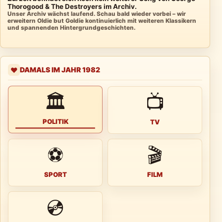
Thorogood & The Destroyers im Archiv.
Unser Archiv wächst laufend. Schau bald wieder vorbei – wir
erweitern Oldie but Goldie kontinuierlich mit weiteren Klassikern
und spannenden Hintergrundgeschichten.
DAMALS IM JAHR 1982
❤️
🏛
📺
POLITIK
TV
⚽
🎬
SPORT
FILM
💿