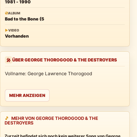
1981 - 1990
💿
ALBUM
Bad to the Bone (5
▶
VIDEO
Vorhanden
ÜBER GEORGE THOROGOOD & THE DESTROYERS
🎤
Vollname: George Lawrence Thorogood
MEHR ANZEIGEN
🎵
MEHR VON GEORGE THOROGOOD & THE
DESTROYERS
Zurzeit befindet sich noch kein weiterer Song von George