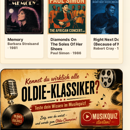
Memory
Diamonds On
Right Next Door
Barbara Streisand
The Soles Of Her
(Because of Me)
· 1981
Shoes
Robert Cray · 1986
Paul Simon · 1986