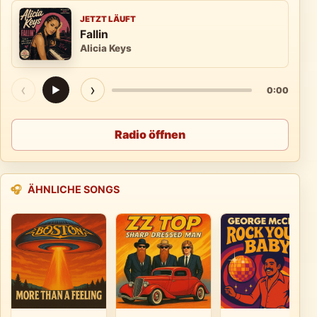
JETZT LÄUFT
Fallin
Alicia Keys
‹
›
▶
0:00
Radio öffnen
🎧
ÄHNLICHE SONGS