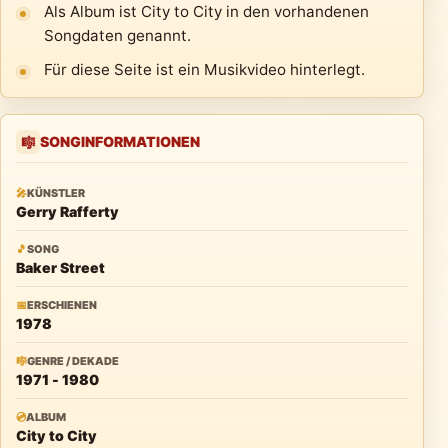
Als Album ist City to City in den vorhandenen
Songdaten genannt.
Für diese Seite ist ein Musikvideo hinterlegt.
SONGINFORMATIONEN
🎼
🎤
KÜNSTLER
Gerry Rafferty
🎵
SONG
Baker Street
📅
ERSCHIENEN
1978
🎼
GENRE / DEKADE
1971 - 1980
💿
ALBUM
City to City