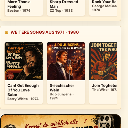
More Than a
Sharp Dressed
Rock Your Baby
Feeling
Man
George McCrae ·
1974
Boston · 1976
ZZ Top · 1983
📅
WEITERE SONGS AUS 1971 - 1980
Cant Get Enough
Griechischer
Join Togheter
Of You Love
Wein
The Who · 1972
Babe
Udo Jürgens ·
1974
Barry White · 1974