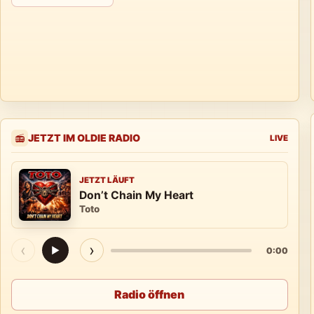
JETZT IM OLDIE RADIO
📻
LIVE
JETZT LÄUFT
Don’t Chain My Heart
Toto
‹
›
▶
0:00
Radio öffnen