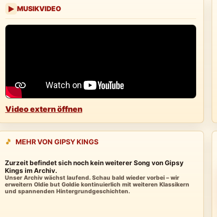
MUSIKVIDEO
▶
Video extern öffnen
🎵
MEHR VON GIPSY KINGS
Zurzeit befindet sich noch kein weiterer Song von Gipsy
Kings im Archiv.
Unser Archiv wächst laufend. Schau bald wieder vorbei – wir
erweitern Oldie but Goldie kontinuierlich mit weiteren Klassikern
und spannenden Hintergrundgeschichten.