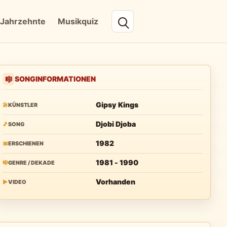
Jahrzehnte
Musikquiz
SONGINFORMATIONEN
🎼
Gipsy Kings
🎤
KÜNSTLER
Djobi Djoba
🎵
SONG
1982
📅
ERSCHIENEN
1981 - 1990
🎼
GENRE / DEKADE
Vorhanden
▶
VIDEO