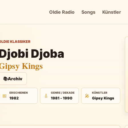
Oldie Radio
Songs
Künstler
OLDIE KLASSIKER
Djobi Djoba
Gipsy Kings
📚
Archiv
ERSCHIENEN
GENRE / DEKADE
KÜNSTLER
📅
🎸
🎤
1982
1981 - 1990
Gipsy Kings