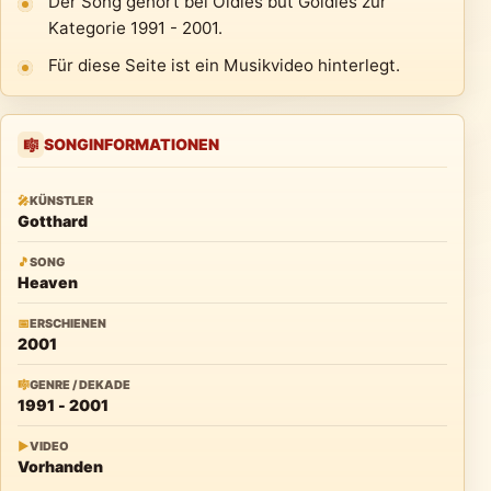
Der Song gehört bei Oldies but Goldies zur
Kategorie 1991 - 2001.
Für diese Seite ist ein Musikvideo hinterlegt.
SONGINFORMATIONEN
🎼
🎤
KÜNSTLER
Gotthard
🎵
SONG
Heaven
📅
ERSCHIENEN
2001
🎼
GENRE / DEKADE
1991 - 2001
▶
VIDEO
Vorhanden