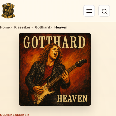
Navigation öffnen
Home
Klassiker
Gotthard
Heaven
OLDIE KLASSIKER