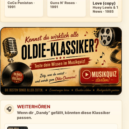
CeCe Peniston ·
Guns N’ Roses ·
Love (copy)
1991
1991
Huey Lewis & The
News · 1985
WEITERHÖREN
🎧
Wenn dir „Dandy“ gefällt, könnten diese Klassiker
passen.