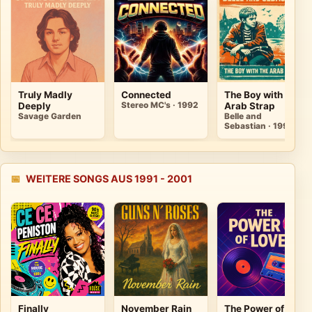
Truly Madly
Connected
The Boy with the
Deeply
Stereo MC's · 1992
Arab Strap
Savage Garden
Belle and
Sebastian · 1998
📅
WEITERE SONGS AUS 1991 - 2001
Finally
November Rain
The Power of