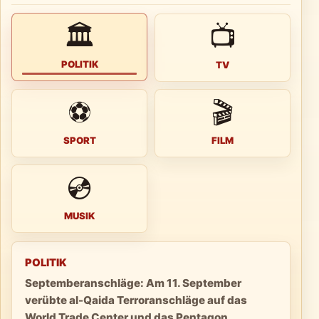
🏛
📺
POLITIK
TV
⚽
🎬
SPORT
FILM
💿
MUSIK
POLITIK
Septemberanschläge: Am 11. September
verübte al-Qaida Terroranschläge auf das
World Trade Center und das Pentagon.