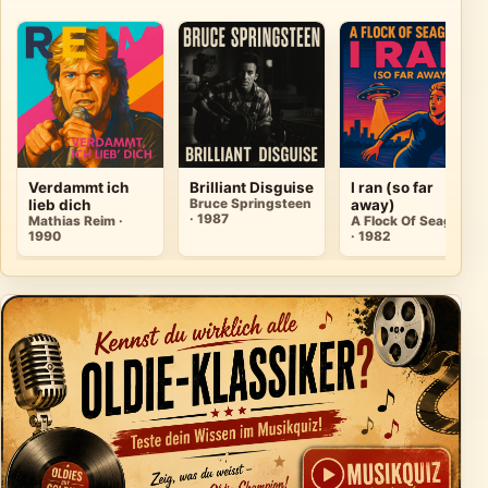
Verdammt ich
Brilliant Disguise
I ran (so far
lieb dich
Bruce Springsteen
away)
· 1987
Mathias Reim ·
A Flock Of Seagulls
1990
· 1982