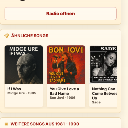
Radio öffnen
🎧
ÄHNLICHE SONGS
If I Was
You Give Love a
Nothing Can
Midge Ure · 1985
Bad Name
Come Between
Bon Jovi · 1986
Us
Sade
📅
WEITERE SONGS AUS 1981 - 1990