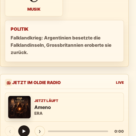
MUSIK
POLITIK
Falklandkrieg: Argentinien besetzte die
Falklandinseln, Grossbritannien eroberte sie
zurück.
JETZT IM OLDIE RADIO
📻
LIVE
JETZT LÄUFT
Ameno
ERA
‹
›
▶
0:00