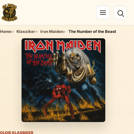
Navigation öffnen
Home
Klassiker
Iron Maiden
The Number of the Beast
OLDIE KLASSIKER