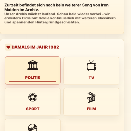
Zurzeit befindet sich noch kein weiterer Song von Iron
Maiden im Archiv.
Unser Archiv wächst laufend. Schau bald wieder vorbei – wir
erweitern Oldie but Goldie kontinuierlich mit weiteren Klassikern
und spannenden Hintergrundgeschichten.
DAMALS IM JAHR 1982
❤️
🏛
📺
POLITIK
TV
⚽
🎬
SPORT
FILM
💿