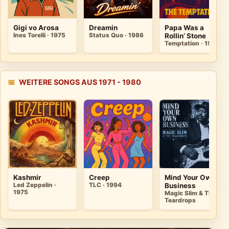
Gigi vo Arosa
Dreamin
Papa Was a
Ines Torelli · 1975
Status Quo · 1986
Rollin’ Stone
Temptation · 1972
📅
WEITERE SONGS AUS 1971 - 1980
Kashmir
Creep
Mind Your Own
Led Zeppelin ·
TLC · 1994
Business
1975
Magic Slim & The
Teardrops