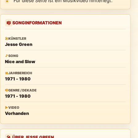
Für diese Seite ist ein Musikvideo hinterlegt.
SONGINFORMATIONEN
🎼
🎤
KÜNSTLER
Jesse Green
🎵
SONG
Nice and Slow
📅
JAHRBEREICH
1971 - 1980
🎼
GENRE / DEKADE
1971 - 1980
▶
VIDEO
Vorhanden
ÜBER JESSE GREEN
🎤