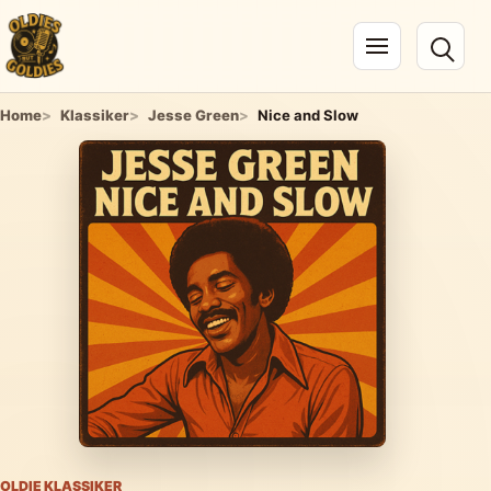
Navigation öffnen
Home
Klassiker
Jesse Green
Nice and Slow
OLDIE KLASSIKER