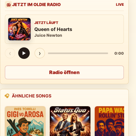
JETZT IM OLDIE RADIO
📻
LIVE
JETZT LÄUFT
Queen of Hearts
Juice Newton
‹
›
▶
0:00
Radio öffnen
🎧
ÄHNLICHE SONGS