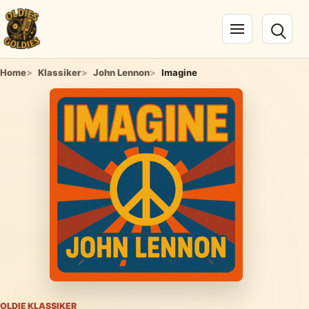
Navigation öffnen
Home
Klassiker
John Lennon
Imagine
OLDIE KLASSIKER