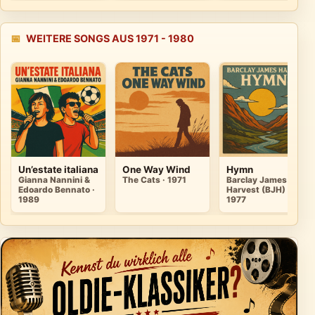
📅
WEITERE SONGS AUS 1971 - 1980
Un’estate italiana
One Way Wind
Hymn
Gianna Nannini &
The Cats · 1971
Barclay James
Edoardo Bennato ·
Harvest (BJH) ·
1989
1977