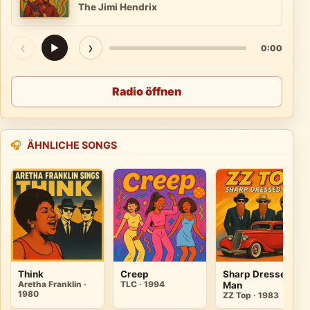
The Jimi Hendrix
‹
›
▶
0:00
Radio öffnen
🎧
ÄHNLICHE SONGS
Think
Creep
Sharp Dressed
Aretha Franklin ·
TLC · 1994
Man
1980
ZZ Top · 1983