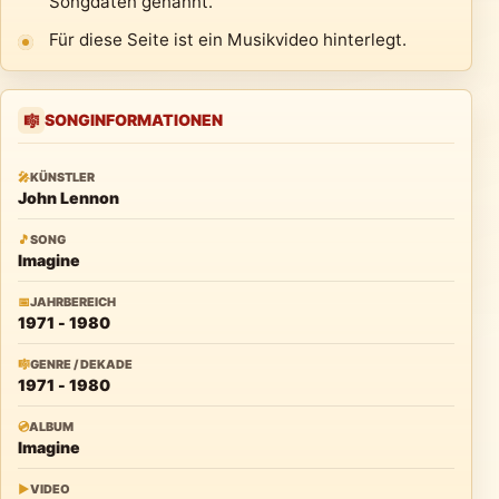
Songdaten genannt.
Für diese Seite ist ein Musikvideo hinterlegt.
SONGINFORMATIONEN
🎼
🎤
KÜNSTLER
John Lennon
🎵
SONG
Imagine
📅
JAHRBEREICH
1971 - 1980
🎼
GENRE / DEKADE
1971 - 1980
💿
ALBUM
Imagine
▶
VIDEO