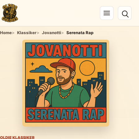
Navigation öffnen
Home
Klassiker
Jovanotti
Serenata Rap
OLDIE KLASSIKER