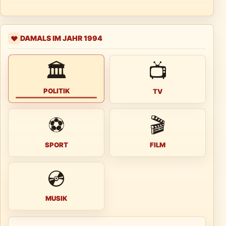
DAMALS IM JAHR 1994
❤️
🏛
📺
POLITIK
TV
⚽
🎬
SPORT
FILM
💿
MUSIK