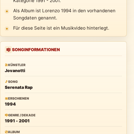
Kategorie 1991 - 2001.
Als Album ist Lorenzo 1994 in den vorhandenen
Songdaten genannt.
Für diese Seite ist ein Musikvideo hinterlegt.
SONGINFORMATIONEN
🎼
🎤
KÜNSTLER
Jovanotti
🎵
SONG
Serenata Rap
📅
ERSCHIENEN
1994
🎼
GENRE / DEKADE
1991 - 2001
💿
ALBUM