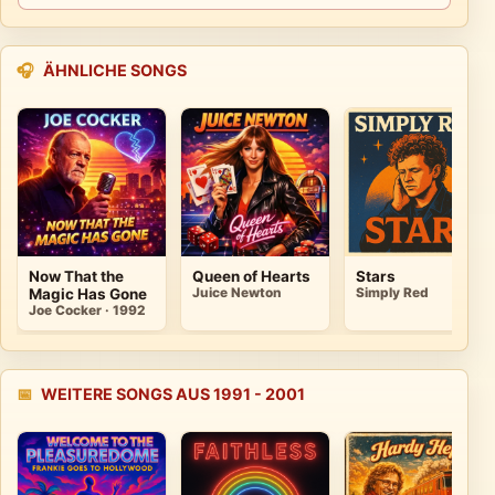
🎧
ÄHNLICHE SONGS
Now That the
Queen of Hearts
Stars
Magic Has Gone
Juice Newton
Simply Red
Joe Cocker · 1992
📅
WEITERE SONGS AUS 1991 - 2001