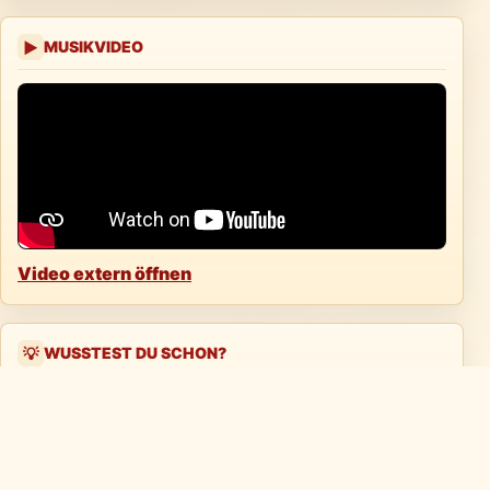
MUSIKVIDEO
▶
Video extern öffnen
WUSSTEST DU SCHON?
💡
Fresh stammt aus dem Jahr 1984.
Der Song gehört bei Oldies but Goldies zur
Kategorie 1981 - 1990.