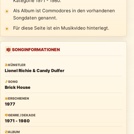
Kategorie 1971 - 1980.
Als Album ist Commodores in den vorhandenen
Songdaten genannt.
Für diese Seite ist ein Musikvideo hinterlegt.
SONGINFORMATIONEN
🎼
🎤
KÜNSTLER
Lionel Richie & Candy Dulfer
🎵
SONG
Brick House
📅
ERSCHIENEN
1977
🎼
GENRE / DEKADE
1971 - 1980
💿
ALBUM