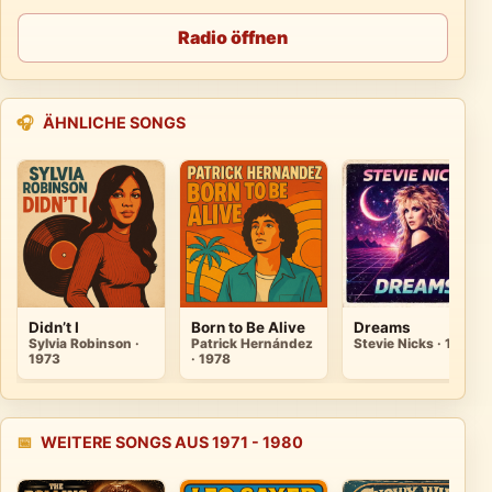
Radio öffnen
🎧
ÄHNLICHE SONGS
Didn’t I
Born to Be Alive
Dreams
Sylvia Robinson ·
Patrick Hernández
Stevie Nicks · 1977
1973
· 1978
📅
WEITERE SONGS AUS 1971 - 1980