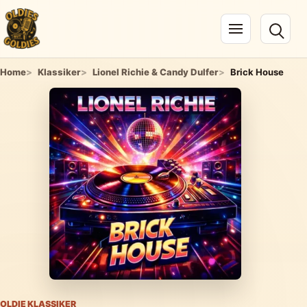
Navigation öffnen
Home
Klassiker
Lionel Richie & Candy Dulfer
Brick House
OLDIE KLASSIKER