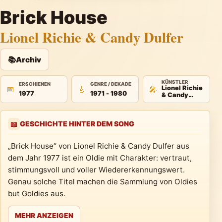
Brick House
Lionel Richie & Candy Dulfer
📚
Archiv
KÜNSTLER
ERSCHIENEN
GENRE / DEKADE
📅
🎸
🎤
Lionel Richie
1977
1971 - 1980
& Candy
Dulfer
GESCHICHTE HINTER DEM SONG
📖
„Brick House“ von Lionel Richie & Candy Dulfer aus
dem Jahr 1977 ist ein Oldie mit Charakter: vertraut,
stimmungsvoll und voller Wiedererkennungswert.
Genau solche Titel machen die Sammlung von Oldies
but Goldies aus.
MEHR ANZEIGEN