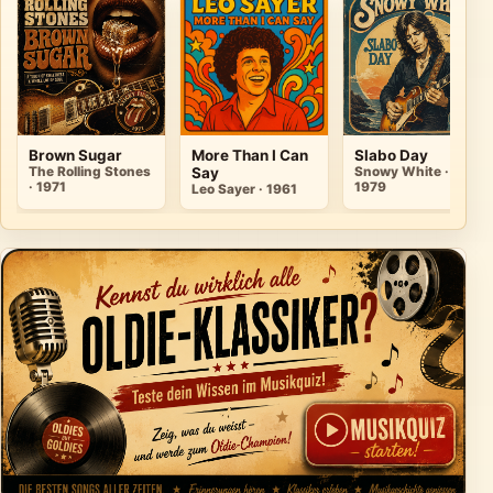
Brown Sugar
More Than I Can
Slabo Day
The Rolling Stones
Say
Snowy White ·
· 1971
1979
Leo Sayer · 1961