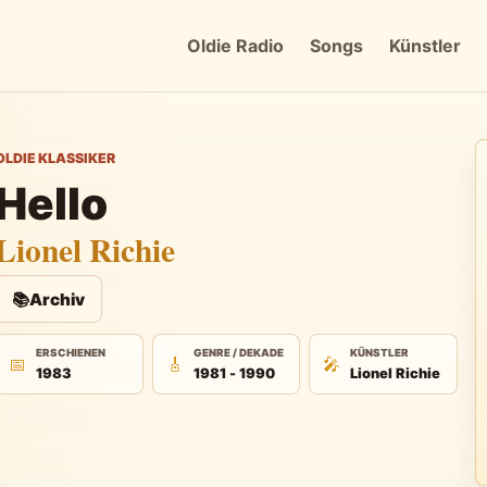
Oldie Radio
Songs
Künstler
OLDIE KLASSIKER
Hello
Lionel Richie
📚
Archiv
ERSCHIENEN
GENRE / DEKADE
KÜNSTLER
📅
🎸
🎤
1983
1981 - 1990
Lionel Richie