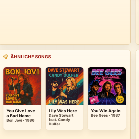
🎧
ÄHNLICHE SONGS
You Give Love
Lily Was Here
You Win Again
a Bad Name
Dave Stewart
Bee Gees · 1987
feat. Candy
Bon Jovi · 1986
Dulfer