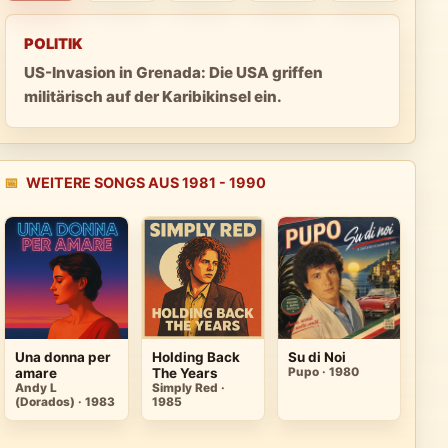
POLITIK
US-Invasion in Grenada: Die USA griffen
militärisch auf der Karibikinsel ein.
📅
WEITERE SONGS AUS 1981 - 1990
Una donna per
Holding Back
Su di Noi
amare
The Years
Pupo · 1980
Andy L
Simply Red ·
(Dorados) · 1983
1985