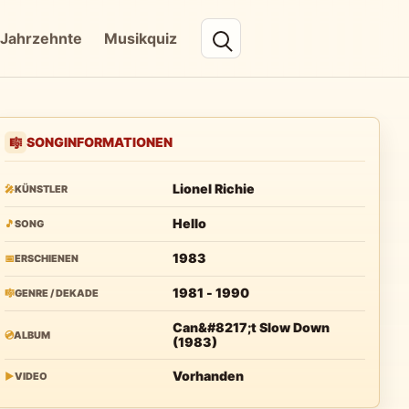
Jahrzehnte
Musikquiz
SONGINFORMATIONEN
🎼
Lionel Richie
🎤
KÜNSTLER
Hello
🎵
SONG
1983
📅
ERSCHIENEN
1981 - 1990
🎼
GENRE / DEKADE
Can&#8217;t Slow Down
💿
ALBUM
(1983)
Vorhanden
▶
VIDEO