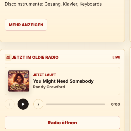
DiscoInstrumente: Gesang, Klavier, Keyboards
MEHR ANZEIGEN
JETZT IM OLDIE RADIO
📻
LIVE
JETZT LÄUFT
You Might Need Somebody
Randy Crawford
‹
›
▶
0:00
Radio öffnen