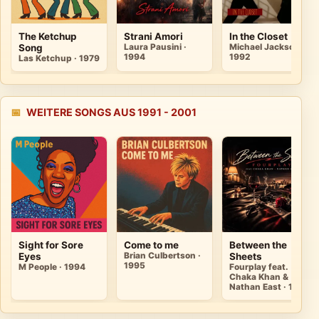
The Ketchup
Strani Amori
In the Closet
Song
Laura Pausini ·
Michael Jackson ·
1994
1992
Las Ketchup · 1979
📅
WEITERE SONGS AUS 1991 - 2001
Sight for Sore
Come to me
Between the
Eyes
Brian Culbertson ·
Sheets
1995
M People · 1994
Fourplay feat.
Chaka Khan &
Nathan East · 1993