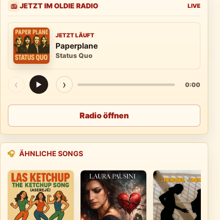
JETZT IM OLDIE RADIO
📻
LIVE
JETZT LÄUFT
Paperplane
Status Quo
‹
›
▶
0:00
Radio öffnen
🎧
ÄHNLICHE SONGS