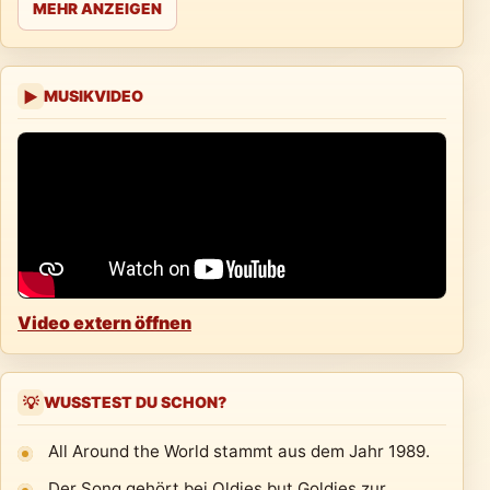
MEHR ANZEIGEN
MUSIKVIDEO
▶
Video extern öffnen
WUSSTEST DU SCHON?
💡
All Around the World stammt aus dem Jahr 1989.
Der Song gehört bei Oldies but Goldies zur