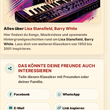
Alles über
Lisa Stansfield, Barry White
Hier findest du Songs, Musikvideos und spannende
Hintergrundgeschichten rund um
Lisa Stansfield, Barry
White
. Lass dich von weiteren Klassikern von 1950 bis
2001 inspirieren.
DAS KÖNNTE DEINE FREUNDE AUCH
INTERESSIEREN
Teile diesen Klassiker mit Freunden oder
deiner Familie.
Facebook
WhatsApp
E-Mail
Link kopieren