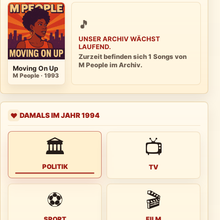
🎵
UNSER ARCHIV WÄCHST
LAUFEND.
Zurzeit befinden sich 1 Songs von
M People im Archiv.
Moving On Up
M People · 1993
DAMALS IM JAHR 1994
❤️
🏛
📺
POLITIK
TV
⚽
🎬
SPORT
FILM