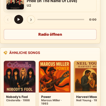
Pride (In The Name Of Love)
U2
‹
›
▶
0:00
Radio öffnen
🎧
ÄHNLICHE SONGS
Nobody’s Fool
Power
Harvest Moon
Cinderella · 1986
Marcus Miller ·
Neil Young · 1992
1993