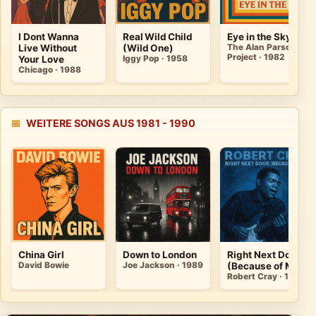
I Dont Wanna
Real Wild Child
Eye in the Sky
Live Without
(Wild One)
The Alan Parsons
Project · 1982
Your Love
Iggy Pop · 1958
Chicago · 1988
📅
WEITERE SONGS AUS 1981 - 1990
China Girl
Down to London
Right Next Door
David Bowie
Joe Jackson · 1989
(Because of Me)
Robert Cray · 1986