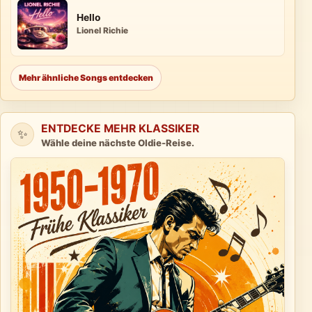
Hello
Lionel Richie
Mehr ähnliche Songs entdecken
ENTDECKE MEHR KLASSIKER
✨
Wähle deine nächste Oldie-Reise.