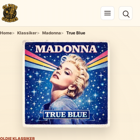
Navigation öffnen
Home
Klassiker
Madonna
True Blue
OLDIE KLASSIKER