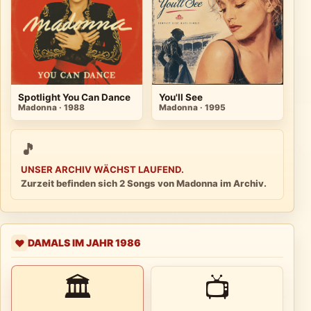
Spotlight You Can Dance
You'll See
Madonna · 1988
Madonna · 1995
🎵
UNSER ARCHIV WÄCHST LAUFEND.
Zurzeit befinden sich 2 Songs von Madonna im Archiv.
DAMALS IM JAHR 1986
❤️
🏛
📺