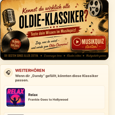
WEITERHÖREN
🎧
Wenn dir „Dandy“ gefällt, könnten diese Klassiker
passen.
Relax
Frankie Goes to Hollywood