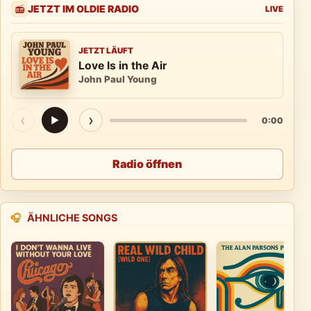
JETZT IM OLDIE RADIO
📻
LIVE
JETZT LÄUFT
Love Is in the Air
John Paul Young
‹
›
▶
0:00
Radio öffnen
🎧
ÄHNLICHE SONGS