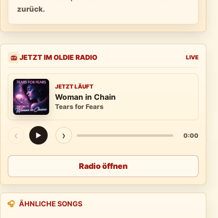
zurück.
JETZT IM OLDIE RADIO
📻
LIVE
JETZT LÄUFT
Woman in Chain
Tears for Fears
‹
›
▶
0:00
Radio öffnen
🎧
ÄHNLICHE SONGS