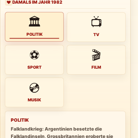
DAMALS IM JAHR 1982
❤️
🏛
📺
POLITIK
TV
⚽
🎬
SPORT
FILM
💿
MUSIK
POLITIK
Falklandkrieg: Argentinien besetzte die
Falklandinseln, Grossbritannien eroberte sie