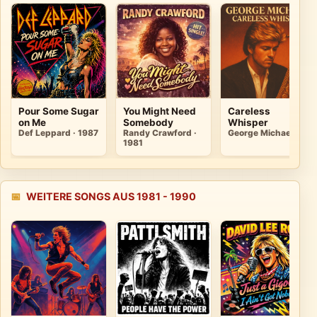
Pour Some Sugar
You Might Need
Careless
on Me
Somebody
Whisper
Def Leppard · 1987
Randy Crawford ·
George Michael
1981
📅
WEITERE SONGS AUS 1981 - 1990