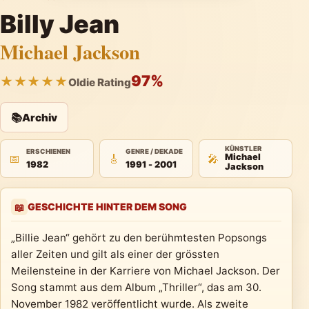
Billy Jean
Michael Jackson
97%
★★★★★
Oldie Rating
📚
Archiv
KÜNSTLER
ERSCHIENEN
GENRE / DEKADE
📅
🎸
🎤
Michael
1982
1991 - 2001
Jackson
GESCHICHTE HINTER DEM SONG
📖
„Billie Jean“ gehört zu den berühmtesten Popsongs
aller Zeiten und gilt als einer der grössten
Meilensteine in der Karriere von Michael Jackson. Der
Song stammt aus dem Album „Thriller“, das am 30.
November 1982 veröffentlicht wurde. Als zweite