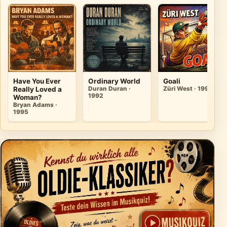
Have You Ever
Ordinary World
Goali
Really Loved a
Duran Duran ·
Züri West · 1992
1992
Woman?
Bryan Adams ·
1995