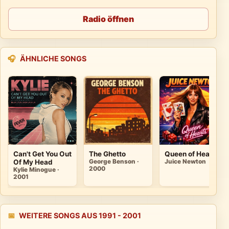
Radio öffnen
🎧
ÄHNLICHE SONGS
Can't Get You Out
The Ghetto
Queen of Hearts
Of My Head
George Benson ·
Juice Newton
2000
Kylie Minogue ·
2001
📅
WEITERE SONGS AUS 1991 - 2001