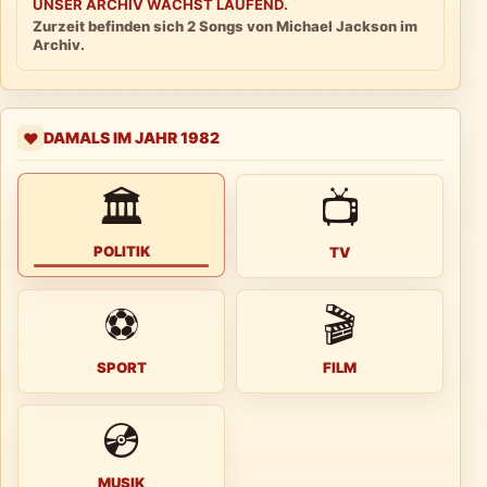
UNSER ARCHIV WÄCHST LAUFEND.
Zurzeit befinden sich 2 Songs von Michael Jackson im
Archiv.
DAMALS IM JAHR 1982
❤️
🏛
📺
POLITIK
TV
⚽
🎬
SPORT
FILM
💿
MUSIK