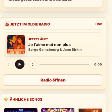
JETZT IM OLDIE RADIO
📻
LIVE
JETZT LÄUFT
Je t'aime moi non plus
Serge Gainsbourg & Jane Birkin
‹
›
▶
0:00
Radio öffnen
🎧
ÄHNLICHE SONGS