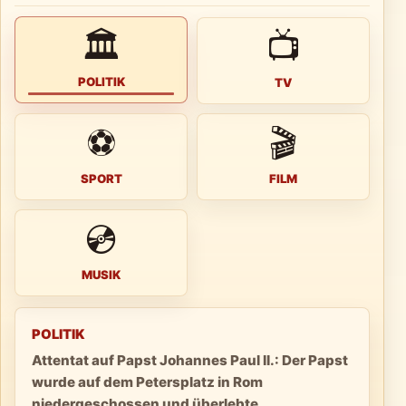
🏛
📺
POLITIK
TV
⚽
🎬
SPORT
FILM
💿
MUSIK
POLITIK
Attentat auf Papst Johannes Paul II.: Der Papst
wurde auf dem Petersplatz in Rom
niedergeschossen und überlebte.