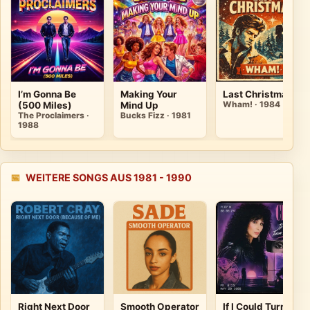
I’m Gonna Be
Making Your
Last Christmas
(500 Miles)
Mind Up
Wham! · 1984
The Proclaimers ·
Bucks Fizz · 1981
1988
📅
WEITERE SONGS AUS 1981 - 1990
Right Next Door
Smooth Operator
If I Could Turn