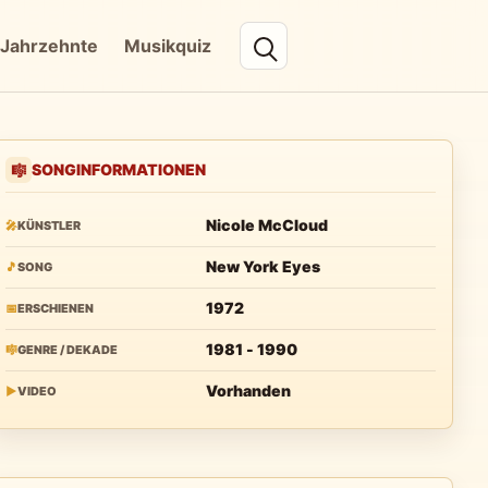
Jahrzehnte
Musikquiz
SONGINFORMATIONEN
🎼
Nicole McCloud
🎤
KÜNSTLER
New York Eyes
🎵
SONG
1972
📅
ERSCHIENEN
1981 - 1990
🎼
GENRE / DEKADE
Vorhanden
▶
VIDEO