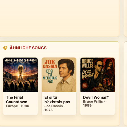
🎧
ÄHNLICHE SONGS
The Final
Et si tu
Devil Woman“
Countdown
n’existais pas
Bruce Willis ·
1989
Europe · 1986
Joe Dassin ·
1975