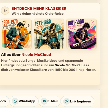
ENTDECKE MEHR KLASSIKER
✨
Wähle deine nächste Oldie-Reise.
Alles über
Nicole McCloud
Hier findest du Songs, Musikvideos und spannende
Hintergrundgeschichten rund um
Nicole McCloud
. Lass
dich von weiteren Klassikern von 1950 bis 2001 inspirieren.
book
WhatsApp
E-Mail
Link kopieren