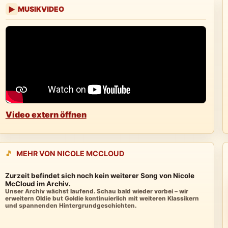
MUSIKVIDEO
▶
Video extern öffnen
🎵
MEHR VON NICOLE MCCLOUD
Zurzeit befindet sich noch kein weiterer Song von Nicole
McCloud im Archiv.
Unser Archiv wächst laufend. Schau bald wieder vorbei – wir
erweitern Oldie but Goldie kontinuierlich mit weiteren Klassikern
und spannenden Hintergrundgeschichten.