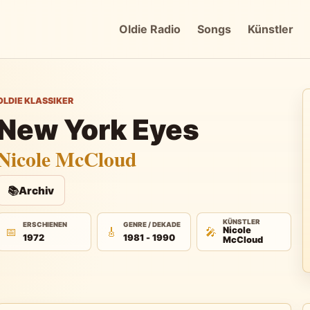
Oldie Radio
Songs
Künstler
OLDIE KLASSIKER
New York Eyes
Nicole McCloud
📚
Archiv
KÜNSTLER
ERSCHIENEN
GENRE / DEKADE
📅
🎸
🎤
Nicole
1972
1981 - 1990
McCloud