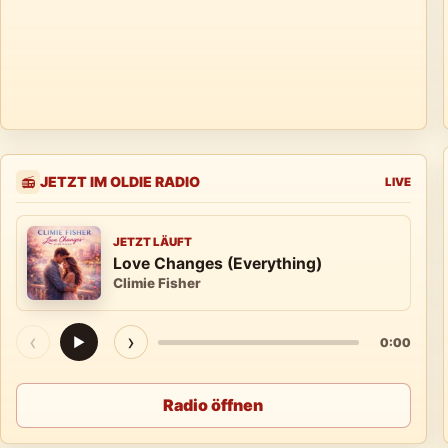
JETZT IM OLDIE RADIO
📻
LIVE
JETZT LÄUFT
Love Changes (Everything)
Climie Fisher
‹
›
▶
0:00
Radio öffnen