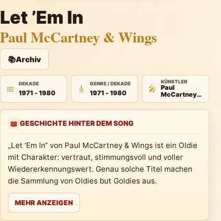
Let ’Em In
Paul McCartney & Wings
📚
Archiv
KÜNSTLER
DEKADE
GENRE / DEKADE
📅
🎸
🎤
Paul
1971 - 1980
1971 - 1980
McCartney &
Wings
GESCHICHTE HINTER DEM SONG
📖
„Let ’Em In“ von Paul McCartney & Wings ist ein Oldie
mit Charakter: vertraut, stimmungsvoll und voller
Wiedererkennungswert. Genau solche Titel machen
die Sammlung von Oldies but Goldies aus.
MEHR ANZEIGEN