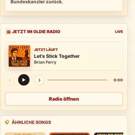
Bundeskanzler zurück.
JETZT IM OLDIE RADIO
📻
LIVE
JETZT LÄUFT
Let’s Stick Together
Brian Ferry
‹
›
▶
0:00
Radio öffnen
🎧
ÄHNLICHE SONGS