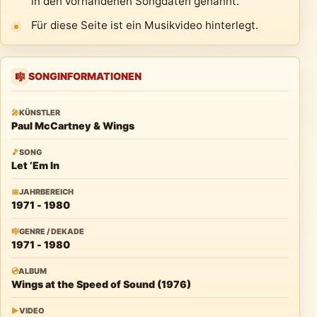
in den vorhandenen Songdaten genannt.
Für diese Seite ist ein Musikvideo hinterlegt.
SONGINFORMATIONEN
🎼
🎤
KÜNSTLER
Paul McCartney & Wings
🎵
SONG
Let ’Em In
📅
JAHRBEREICH
1971 - 1980
🎼
GENRE / DEKADE
1971 - 1980
💿
ALBUM
Wings at the Speed of Sound (1976)
▶
VIDEO