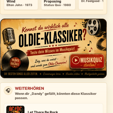
Wind
Proposing
Dr. Feelgood · 1979
Elton John · 1973
Status Quo · 1980
WEITERHÖREN
🎧
Wenn dir „Dandy“ gefällt, könnten diese Klassiker
passen.
Let There Be Rock