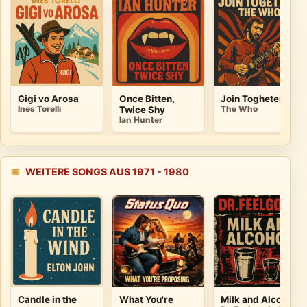
Gigi vo Arosa
Once Bitten,
Join Togheter
Ines Torelli
Twice Shy
The Who
Ian Hunter
📅
WEITERE SONGS AUS 1971 - 1980
Candle in the
What You're
Milk and Alcohol