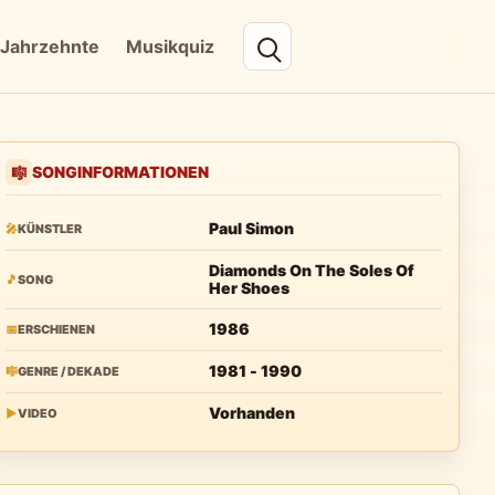
Jahrzehnte
Musikquiz
SONGINFORMATIONEN
🎼
Paul Simon
🎤
KÜNSTLER
Diamonds On The Soles Of
🎵
SONG
Her Shoes
1986
📅
ERSCHIENEN
1981 - 1990
🎼
GENRE / DEKADE
Vorhanden
▶
VIDEO