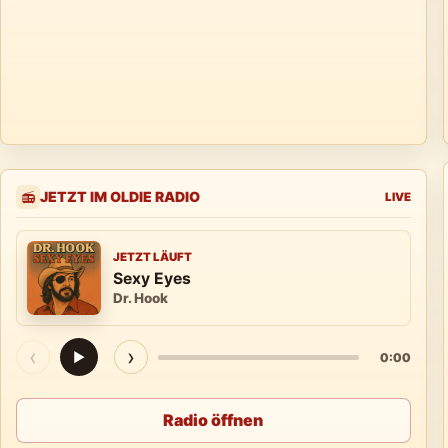
JETZT IM OLDIE RADIO
📻
LIVE
JETZT LÄUFT
Sexy Eyes
Dr. Hook
‹
›
▶
0:00
Radio öffnen