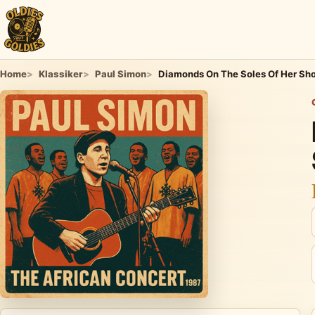
Home
Klassiker
Paul Simon
Diamonds On The Soles Of Her Sh