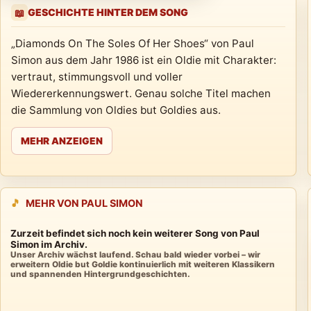
GESCHICHTE HINTER DEM SONG
📖
„Diamonds On The Soles Of Her Shoes“ von Paul
Simon aus dem Jahr 1986 ist ein Oldie mit Charakter:
vertraut, stimmungsvoll und voller
Wiedererkennungswert. Genau solche Titel machen
die Sammlung von Oldies but Goldies aus.
MEHR ANZEIGEN
🎵
MEHR VON PAUL SIMON
Zurzeit befindet sich noch kein weiterer Song von Paul
Simon im Archiv.
Unser Archiv wächst laufend. Schau bald wieder vorbei – wir
erweitern Oldie but Goldie kontinuierlich mit weiteren Klassikern
und spannenden Hintergrundgeschichten.