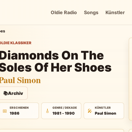
Oldie Radio
Songs
Künstler
oes
OLDIE KLASSIKER
Diamonds On The
Soles Of Her Shoes
Paul Simon
📚
Archiv
ERSCHIENEN
GENRE / DEKADE
KÜNSTLER
📅
🎸
🎤
1986
1981 - 1990
Paul Simon