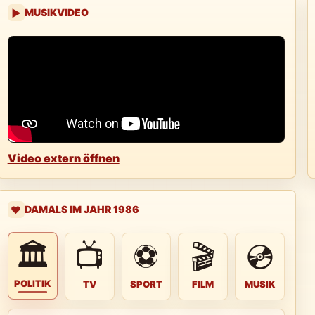
MUSIKVIDEO
▶
Video extern öffnen
DAMALS IM JAHR 1986
❤️
🏛
📺
⚽
🎬
💿
POLITIK
TV
SPORT
FILM
MUSIK