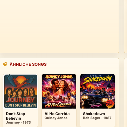
🎧
ÄHNLICHE SONGS
Don’t Stop
Ai No Corrida
Shakedown
Believin
Quincy Jones
Bob Seger · 1987
Journey · 1973