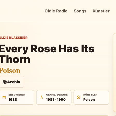
Oldie Radio
Songs
Künstler
OLDIE KLASSIKER
Every Rose Has Its
Thorn
Poison
📚
Archiv
ERSCHIENEN
GENRE / DEKADE
KÜNSTLER
📅
🎸
🎤
1988
1981 - 1990
Poison