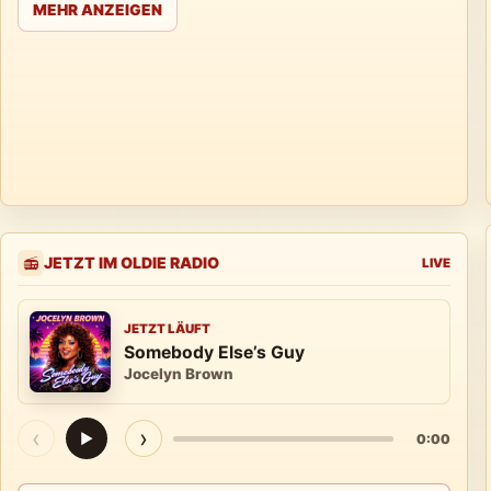
MEHR ANZEIGEN
JETZT IM OLDIE RADIO
📻
LIVE
JETZT LÄUFT
Somebody Else’s Guy
Jocelyn Brown
‹
›
▶
0:00