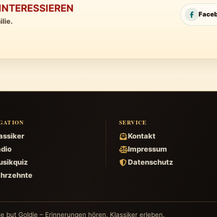
INTERESSIEREN
Face
lie.
GATION
SERVICE
assiker
Kontakt
dio
Impressum
sikquiz
Datenschutz
hrzehnte
e but Goldie – Erinnerungen hören. Klassiker erleben.