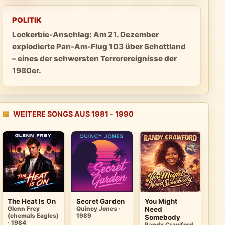
POLITIK
Lockerbie-Anschlag: Am 21. Dezember
explodierte Pan-Am-Flug 103 über Schottland
– eines der schwersten Terrorereignisse der
1980er.
📅
WEITERE SONGS AUS 1981 - 1990
The Heat Is On
Secret Garden
You Might
Glenn Frey
Quincy Jones ·
Need
(ehemals Eagles)
1989
Somebody
· 1984