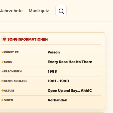
Jahrzehnte
Musikquiz
SONGINFORMATIONEN
🎼
Poison
🎤
KÜNSTLER
Every Rose Has Its Thorn
🎵
SONG
1988
📅
ERSCHIENEN
1981 - 1990
🎼
GENRE / DEKADE
Open Up and Say… Ahh!C
💿
ALBUM
Vorhanden
▶
VIDEO