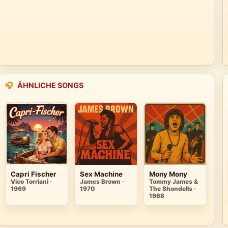
🎧
ÄHNLICHE SONGS
Capri Fischer
Sex Machine
Mony Mony
Vico Torriani ·
James Brown ·
Tommy James &
1969
1970
The Shondells ·
1968