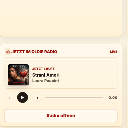
JETZT IM OLDIE RADIO
📻
LIVE
JETZT LÄUFT
Strani Amori
Laura Pausini
‹
›
▶
0:00
Radio öffnen