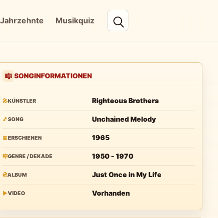
Jahrzehnte
Musikquiz
SONGINFORMATIONEN
🎼
Righteous Brothers
🎤
KÜNSTLER
Unchained Melody
🎵
SONG
1965
📅
ERSCHIENEN
1950 - 1970
🎼
GENRE / DEKADE
Just Once in My Life
💿
ALBUM
Vorhanden
▶
VIDEO