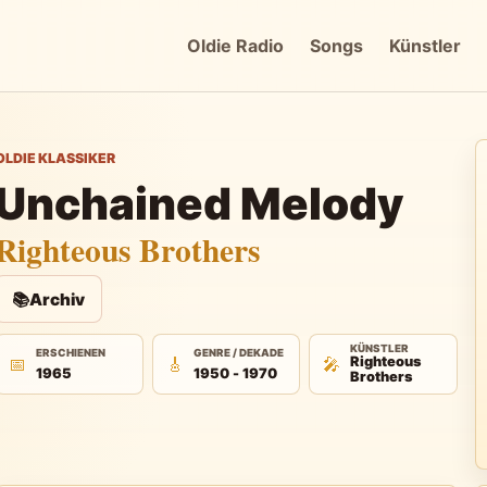
Oldie Radio
Songs
Künstler
OLDIE KLASSIKER
Unchained Melody
Righteous Brothers
📚
Archiv
KÜNSTLER
ERSCHIENEN
GENRE / DEKADE
📅
🎸
🎤
Righteous
1965
1950 - 1970
Brothers