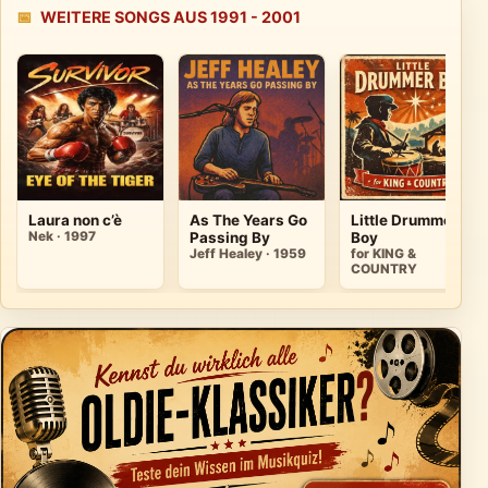
📅
WEITERE SONGS AUS 1991 - 2001
Laura non c’è
As The Years Go
Little Drummer
Nek · 1997
Passing By
Boy
Jeff Healey · 1959
for KING &
COUNTRY