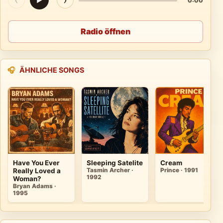
▶
0:00
Radio öffnen
🎧
ÄHNLICHE SONGS
Have You Ever
Sleeping Satelite
Cream
Really Loved a
Tasmin Archer ·
Prince · 1991
1992
Woman?
Bryan Adams ·
1995