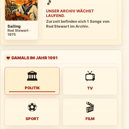
🎵
UNSER ARCHIV WÄCHST
LAUFEND.
Zurzeit befinden sich 1 Songs von
Sailing
Rod Stewart im Archiv.
Rod Stewart ·
1975
DAMALS IM JAHR 1991
❤️
🏛
📺
POLITIK
TV
⚽
🎬
SPORT
FILM