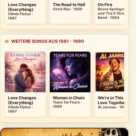
Love Changes
The Road to Hell
On Fire
(Everything)
Chris Rea · 1989
Bruce Springsteen
and The E Street
Climie Fisher ·
Band · 1984
1987
📅
WEITERE SONGS AUS 1981 - 1990
Love Changes
Woman in Chain
We’re in This
(Everything)
Tears for Fears ·
Love Together
1989
Climie Fisher ·
Al Jarreau · 1981
1987