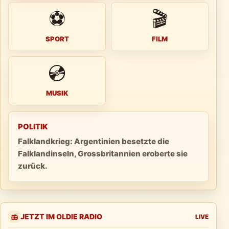
⚽
🎬
SPORT
FILM
💿
MUSIK
POLITIK
Falklandkrieg: Argentinien besetzte die
Falklandinseln, Grossbritannien eroberte sie
zurück.
JETZT IM OLDIE RADIO
📻
LIVE