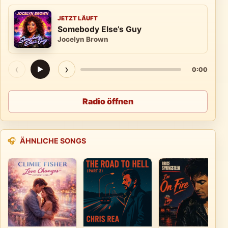
JETZT LÄUFT
Somebody Else’s Guy
Jocelyn Brown
‹
›
▶
0:00
Radio öffnen
🎧
ÄHNLICHE SONGS