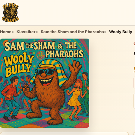
Home
Klassiker
Sam the Sham and the Pharaohs
Wooly Bully