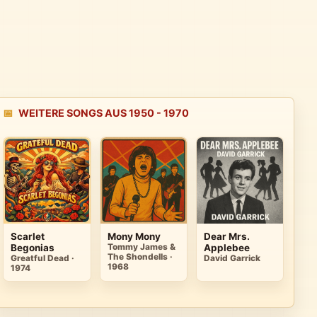
📅
WEITERE SONGS AUS 1950 - 1970
Scarlet
Mony Mony
Dear Mrs.
Begonias
Tommy James &
Applebee
The Shondells ·
Greatful Dead ·
David Garrick
1968
1974