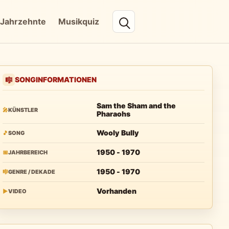
Jahrzehnte
Musikquiz
SONGINFORMATIONEN
🎼
Sam the Sham and the
🎤
KÜNSTLER
Pharaohs
Wooly Bully
🎵
SONG
1950 - 1970
📅
JAHRBEREICH
1950 - 1970
🎼
GENRE / DEKADE
Vorhanden
▶
VIDEO