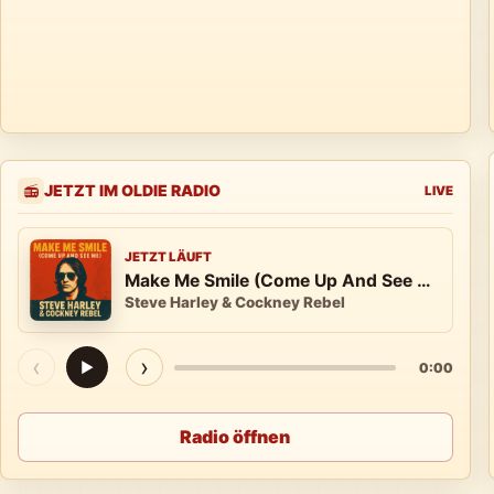
JETZT IM OLDIE RADIO
📻
LIVE
JETZT LÄUFT
Make Me Smile (Come Up And See Me)
Steve Harley & Cockney Rebel
‹
›
▶
0:00
Radio öffnen