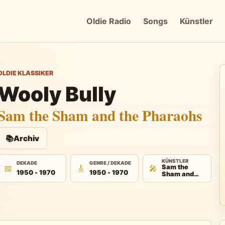
Oldie Radio
Songs
Künstler
OLDIE KLASSIKER
Wooly Bully
Sam the Sham and the Pharaohs
📚
Archiv
KÜNSTLER
DEKADE
GENRE / DEKADE
📅
🎸
🎤
Sam the
1950 - 1970
1950 - 1970
Sham and
the
Pharaohs