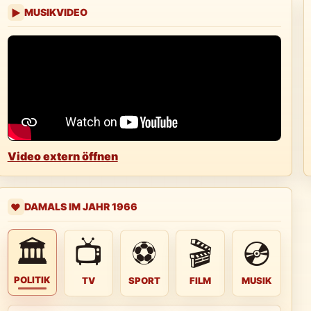
MUSIKVIDEO
▶
Video extern öffnen
DAMALS IM JAHR 1966
❤️
🏛
📺
⚽
🎬
💿
POLITIK
TV
SPORT
FILM
MUSIK