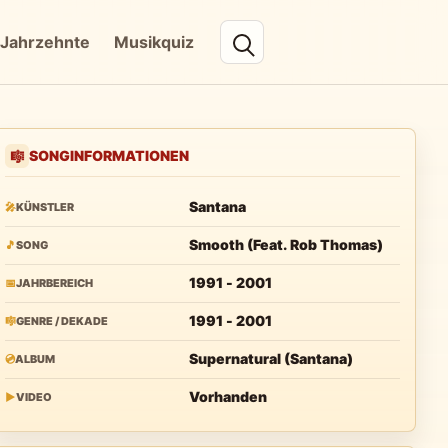
Jahrzehnte
Musikquiz
SONGINFORMATIONEN
🎼
Santana
🎤
KÜNSTLER
Smooth (Feat. Rob Thomas)
🎵
SONG
1991 - 2001
📅
JAHRBEREICH
1991 - 2001
🎼
GENRE / DEKADE
Supernatural (Santana)
💿
ALBUM
Vorhanden
▶
VIDEO