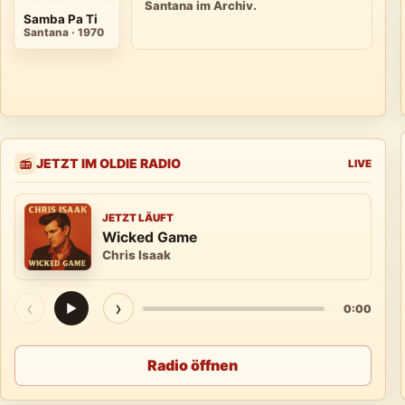
Santana im Archiv.
Samba Pa Ti
Santana · 1970
JETZT IM OLDIE RADIO
📻
LIVE
JETZT LÄUFT
Wicked Game
Chris Isaak
‹
›
▶
0:00
Radio öffnen