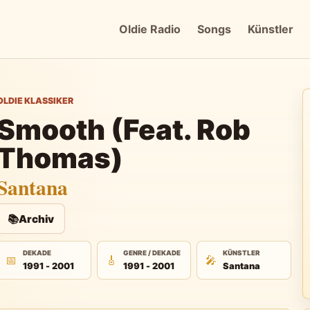
Oldie Radio
Songs
Künstler
OLDIE KLASSIKER
Smooth (Feat. Rob
Thomas)
Santana
📚
Archiv
DEKADE
GENRE / DEKADE
KÜNSTLER
📅
🎸
🎤
1991 - 2001
1991 - 2001
Santana