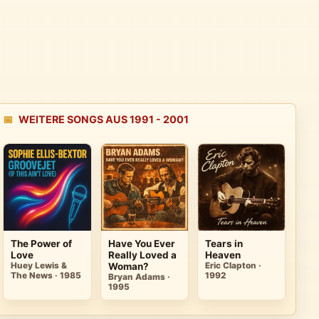
📅
WEITERE SONGS AUS 1991 - 2001
The Power of
Have You Ever
Tears in
Love
Really Loved a
Heaven
Huey Lewis &
Woman?
Eric Clapton ·
The News · 1985
1992
Bryan Adams ·
1995