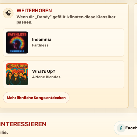
WEITERHÖREN
🎧
Wenn dir „Dandy“ gefällt, könnten diese Klassiker
passen.
Insomnia
Faithless
What’s Up?
4 None Blondes
Mehr ähnliche Songs entdecken
INTERESSIEREN
Face
lie.