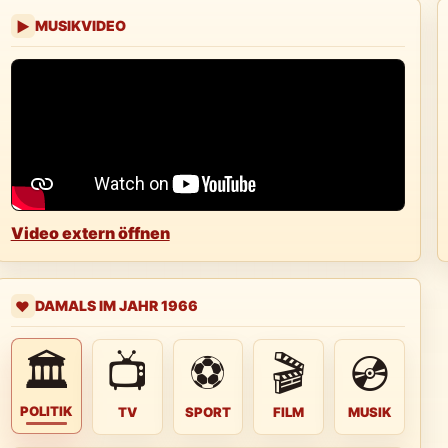
MUSIKVIDEO
▶
Video extern öffnen
DAMALS IM JAHR 1966
❤️
🏛
📺
⚽
🎬
💿
POLITIK
TV
SPORT
FILM
MUSIK