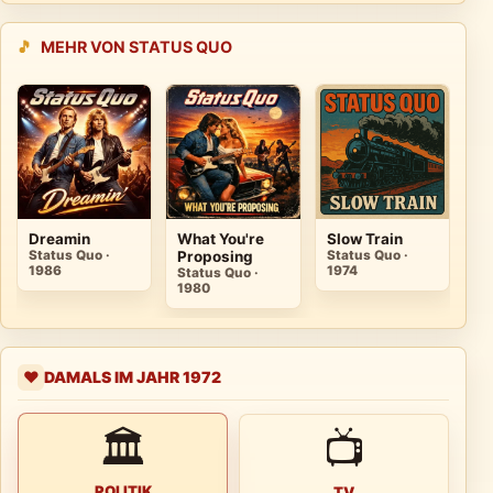
🎵
MEHR VON STATUS QUO
Dreamin
What You're
Slow Train
Do
Status Quo ·
Proposing
Status Quo ·
Du
1986
1974
Status Quo ·
St
1980
19
DAMALS IM JAHR 1972
❤️
🏛
📺
POLITIK
TV