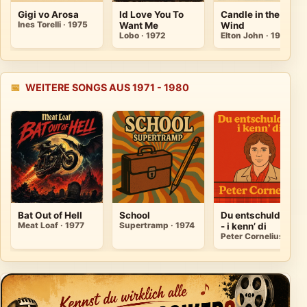
Gigi vo Arosa
Id Love You To
Candle in the
Ines Torelli · 1975
Want Me
Wind
Lobo · 1972
Elton John · 1973
📅
WEITERE SONGS AUS 1971 - 1980
Bat Out of Hell
School
Du entschuldige
Meat Loaf · 1977
Supertramp · 1974
- i kenn’ di
Peter Cornelius