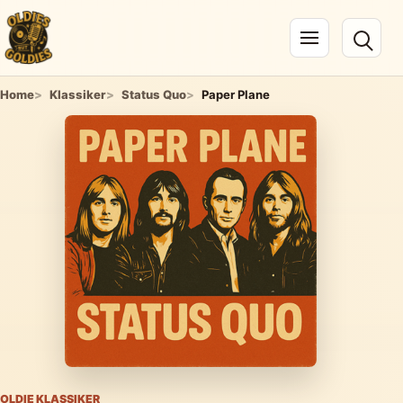
Navigation öffnen
Home
Klassiker
Status Quo
Paper Plane
OLDIE KLASSIKER