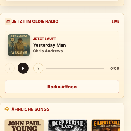
JETZT IM OLDIE RADIO
📻
LIVE
JETZT LÄUFT
Yesterday Man
Chris Andrews
‹
›
▶
0:00
Radio öffnen
🎧
ÄHNLICHE SONGS