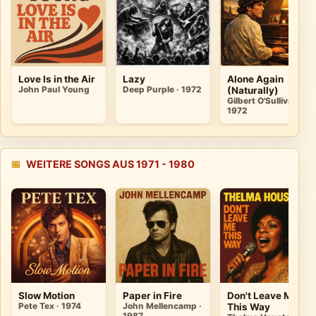
Love Is in the Air
Lazy
Alone Again
John Paul Young
Deep Purple · 1972
(Naturally)
Gilbert O'Sullivan ·
1972
📅
WEITERE SONGS AUS 1971 - 1980
Slow Motion
Paper in Fire
Don't Leave Me
Pete Tex · 1974
John Mellencamp ·
This Way