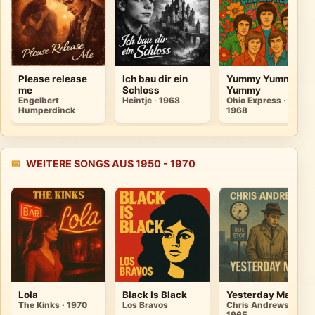
Please release
Ich bau dir ein
Yummy Yummy
me
Schloss
Yummy
Engelbert
Heintje · 1968
Ohio Express ·
Humperdinck
1968
📅
WEITERE SONGS AUS 1950 - 1970
Lola
Black Is Black
Yesterday Man
The Kinks · 1970
Los Bravos
Chris Andrews ·