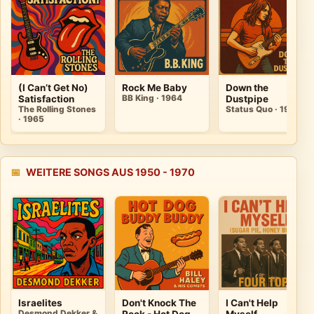
(I Can’t Get No)
Rock Me Baby
Down the
Satisfaction
BB King · 1964
Dustpipe
The Rolling Stones
Status Quo · 1970
· 1965
📅
WEITERE SONGS AUS 1950 - 1970
Israelites
Don't Knock The
I Can't Help
Desmond Dekker &
Rock - Hot Dog
Myself