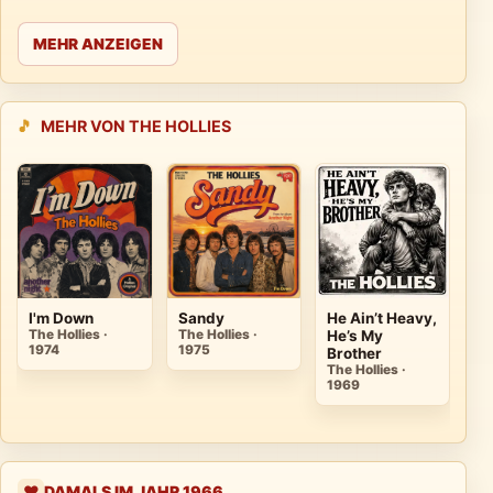
MEHR ANZEIGEN
🎵
MEHR VON THE HOLLIES
I'm Down
Sandy
He Ain’t Heavy,
Th
The Hollies ·
The Hollies ·
He’s My
Cu
1974
1975
Brother
D
The Hollies ·
S
1969
Th
19
DAMALS IM JAHR 1966
❤️