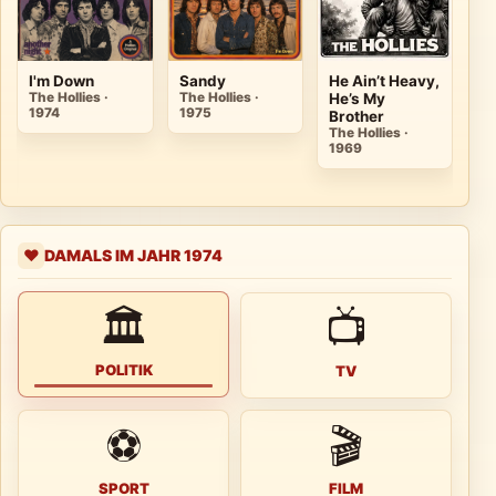
I'm Down
Sandy
He Ain’t Heavy,
Lo
The Hollies ·
The Hollies ·
He’s My
Wo
1974
1975
Brother
Bl
The Hollies ·
Th
1969
19
DAMALS IM JAHR 1974
❤️
🏛
📺
POLITIK
TV
⚽
🎬
SPORT
FILM