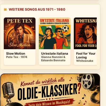
📅
WEITERE SONGS AUS 1971 - 1980
Slow Motion
Un’estate italiana
Fool for Your
Pete Tex · 1974
Gianna Nannini &
Loving
Edoardo Bennato
Whitesnake