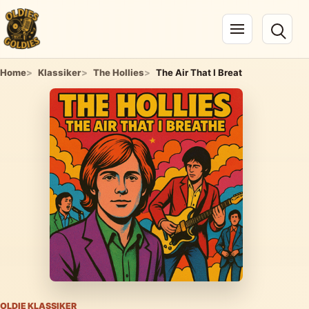
Navigation öffnen
Home
Klassiker
The Hollies
The Air That I Breat
OLDIE KLASSIKER