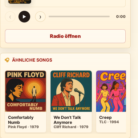
‹
›
▶
0:00
Radio öffnen
🎧
ÄHNLICHE SONGS
Comfortably
We Don’t Talk
Creep
Numb
Anymore
TLC · 1994
Pink Floyd · 1979
Cliff Richard · 1979