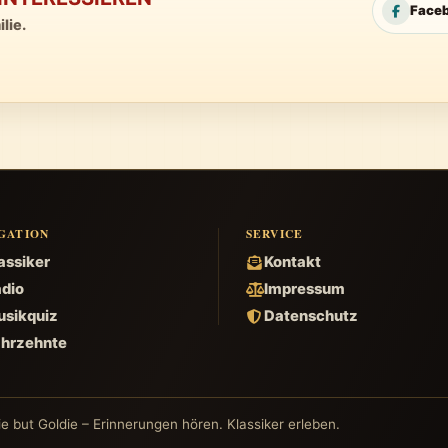
Face
lie.
GATION
SERVICE
assiker
Kontakt
dio
Impressum
sikquiz
Datenschutz
hrzehnte
e but Goldie – Erinnerungen hören. Klassiker erleben.