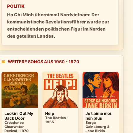
POLITIK
Ho Chi Minh übernimmt Nordvietnam: Der
kommunistische Revolutionsführer wurde zur
entscheidenden politischen Figur im Norden
des geteilten Landes.
📅
WEITERE SONGS AUS 1950 - 1970
Lookin' Out My
Help
Je t'aime moi
Back Door
The Beatles ·
non plus
1965
Creedence
Serge
Clearwater
Gainsbourg &
Revival · 1970
Jane Birkin