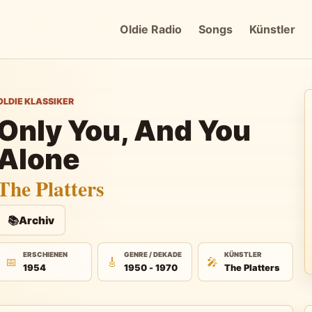
Oldie Radio
Songs
Künstler
OLDIE KLASSIKER
Only You, And You
Alone
The Platters
📚
Archiv
ERSCHIENEN
GENRE / DEKADE
KÜNSTLER
📅
🎸
🎤
1954
1950 - 1970
The Platters