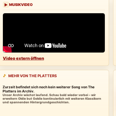
MUSIKVIDEO
▶
Video extern öffnen
🎵
MEHR VON THE PLATTERS
Zurzeit befindet sich noch kein weiterer Song von The
Platters im Archiv.
Unser Archiv wächst laufend. Schau bald wieder vorbei – wir
erweitern Oldie but Goldie kontinuierlich mit weiteren Klassikern
und spannenden Hintergrundgeschichten.