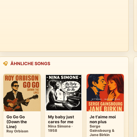
🎧
ÄHNLICHE SONGS
Go Go Go
My baby just
Je t'aime moi
(Down the
cares for me
non plus
Line)
Nina Simone ·
Serge
1958
Gainsbourg &
Roy Orbison
Jane Birkin