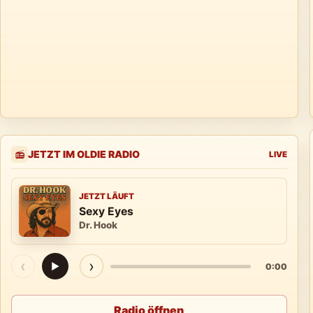
JETZT IM OLDIE RADIO
📻
LIVE
JETZT LÄUFT
Sexy Eyes
Dr. Hook
‹
›
▶
0:00
Radio öffnen