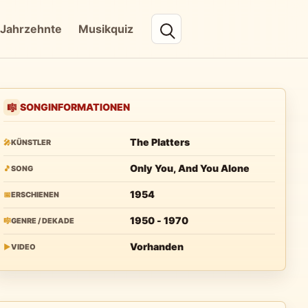
Jahrzehnte
Musikquiz
SONGINFORMATIONEN
🎼
The Platters
🎤
KÜNSTLER
Only You, And You Alone
🎵
SONG
1954
📅
ERSCHIENEN
1950 - 1970
🎼
GENRE / DEKADE
Vorhanden
▶
VIDEO