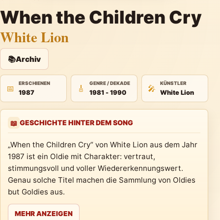
When the Children Cry
White Lion
📚
Archiv
ERSCHIENEN
GENRE / DEKADE
KÜNSTLER
📅
🎸
🎤
1987
1981 - 1990
White Lion
GESCHICHTE HINTER DEM SONG
📖
„When the Children Cry“ von White Lion aus dem Jahr
1987 ist ein Oldie mit Charakter: vertraut,
stimmungsvoll und voller Wiedererkennungswert.
Genau solche Titel machen die Sammlung von Oldies
but Goldies aus.
MEHR ANZEIGEN