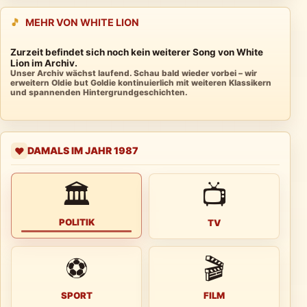
🎵
MEHR VON WHITE LION
Zurzeit befindet sich noch kein weiterer Song von White
Lion im Archiv.
Unser Archiv wächst laufend. Schau bald wieder vorbei – wir
erweitern Oldie but Goldie kontinuierlich mit weiteren Klassikern
und spannenden Hintergrundgeschichten.
DAMALS IM JAHR 1987
❤️
🏛
📺
POLITIK
TV
⚽
🎬
SPORT
FILM