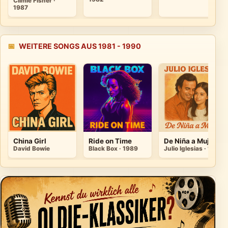
Climie Fisher ·
1987
📅
WEITERE SONGS AUS 1981 - 1990
China Girl
Ride on Time
De Niña a Mujer
David Bowie
Black Box · 1989
Julio Iglesias · 1981