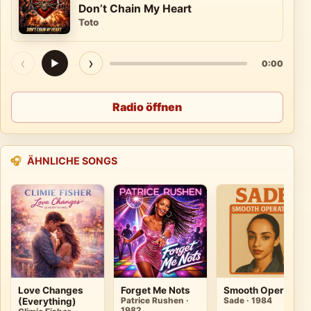
Don’t Chain My Heart
Toto
‹
›
▶
0:00
Radio öffnen
🎧
ÄHNLICHE SONGS
Love Changes
Forget Me Nots
Smooth Operator
(Everything)
Patrice Rushen ·
Sade · 1984
1982